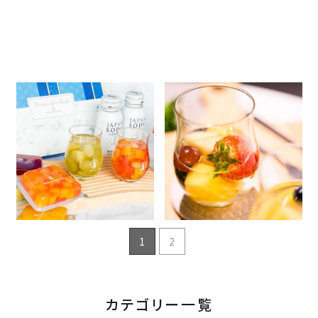
アンリ・シャルパンティエのスイ
10秒でできる！日本酒ソーダを
ーツでつくる日本酒デザート！
使った簡単アレンジ『大人のフ
極上のスイーツと日本酒ソー
ルーツポンチ』
2024.06.20
2024.03.30
ダによる、奇跡のコラボレーシ
商品情報
簡単レシピ
商品情報
簡単レシピ
ョン
店長ブログ
close
キーワードから探す
search
1
2
酒質
濃淡度
カテゴリー一覧