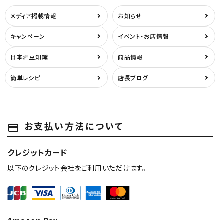
メディア掲載情報
お知らせ
甘辛度
キャンペーン
イベント・お店情報
アルコール度数
日本酒豆知識
商品情報
簡単レシピ
店長ブログ
精米歩合
価格から探す
お支払い方法について
payment
円 ～
円
検索
クレジットカード
以下のクレジット会社をご利用いただけます。
Amazon Pay