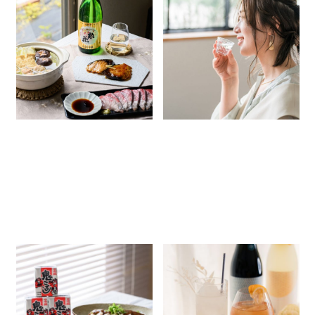
100年以上変わらない味。日本
「日本酒＝太る」って本当？ほ
食品
盛「惣花」と楽しむ、冬の日本酒
かのお酒との違いや、ダイエッ
ペアリングメニュー
ト中のおすすめレシピをご紹
2026.02.06
2025.11.19
介！
グッズ
商品情報
簡単レシピ
日本酒豆知識
簡単レシピ
店長ブログ
店長ブログ
化粧品
コンテンツ
INFORMATION
「鬼ころし」で簡単＆美味しく作
「Sakariシリーズ」にニューフ
れるアレンジレシピ4選！
ェイス登場！日本酒由来のリキ
ュールを使った、おすすめアレ
2025.07.23
2025.03.18
ンジ4選