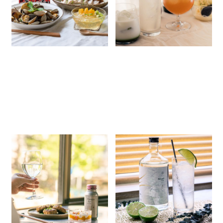
商品情報
簡単レシピ
商品情報
簡単レシピ
店長ブログ
店長ブログ
コンビニの食材で作る！
最近流行りの「クラフトジン」っ
「Hanaya_ka＊はなや香」の
て？日本盛のクラフトジン
ためのペアリングレシピをご紹
「Sakari Gin 夙川」を使ったカ
2024.11.01
2024.08.23
介
クテルアレンジをご紹介
商品情報
簡単レシピ
商品情報
簡単レシピ
店長ブログ
店長ブログ