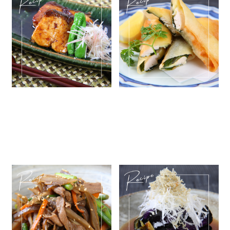
鰤のネギ照りマヨ焼き
お弁当のおかずにも「チーズと
食品
ささ身のバジル巻き」
2023.12.19
2022.09.13
簡単レシピ
グッズ
簡単レシピ
化粧品
コンテンツ
INFORMATION
ボリュームたっぷり「豚肉とに
夏野菜を食べよう「茄子としら
んにくの芽のきんぴら」
す干しの酢醤油掛け」
2022.08.30
2022.08.09
簡単レシピ
簡単レシピ