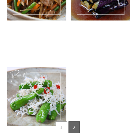
暑い夏に食べたい「しらすとし
し唐のペペロンチーノ」
2022.07.26
簡単レシピ
1
2