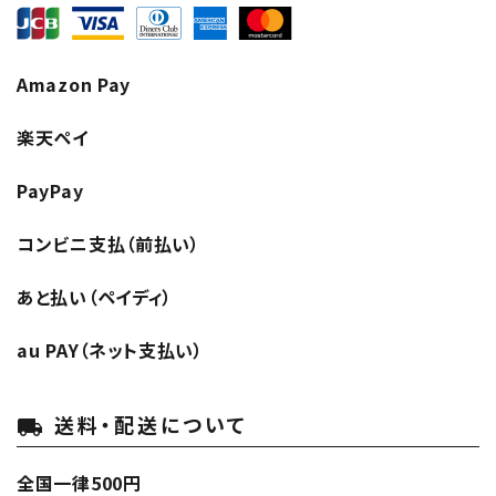
濃淡度
Amazon Pay
甘辛度
楽天ペイ
アルコール度数
PayPay
精米歩合
コンビニ支払（前払い）
あと払い（ペイディ）
価格から探す
円 ～
円
au PAY（ネット支払い）
検索
送料・配送について
local_shipping
全国一律500円