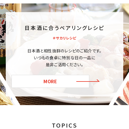
日本酒に合うペアリングレシピ
＃サカリレシピ
日本酒と相性抜群のレシピのご紹介です。
いつもの食卓に特別な日の一品に
是非ご活用ください。
close
MORE
キーワードから探す
search
酒質
TOPICS
濃淡度