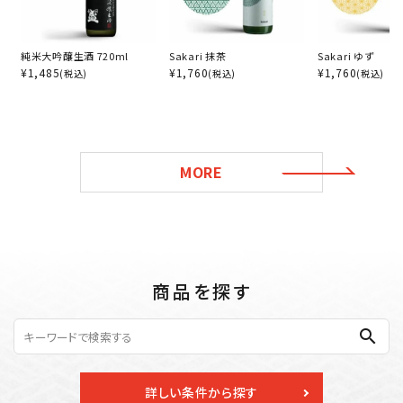
純米大吟醸生酒 720ml
Sakari 抹茶
Sakari ゆず
¥
1,485
¥
1,760
¥
1,760
(税込)
(税込)
(税込)
MORE
商品を探す
search
詳しい条件から探す