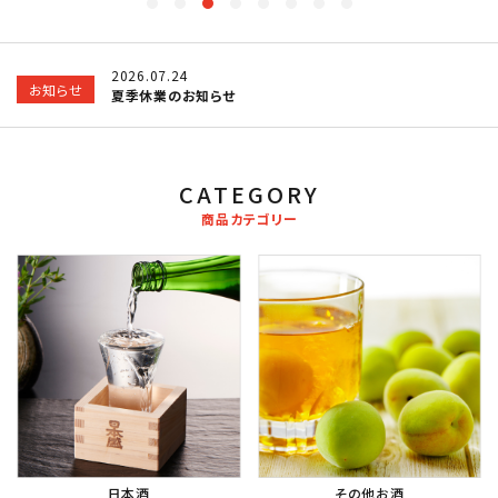
ギフト
2026.07.24
お知らせ
夏季休業のお知らせ
食品
グッズ
CATEGORY
商品カテゴリー
化粧品
コンテンツ
INFORMATION
ACCOUNT MENU
ようこそ ゲスト 様
meeting_room
person
ログイン
会員登録
日本酒
その他お酒