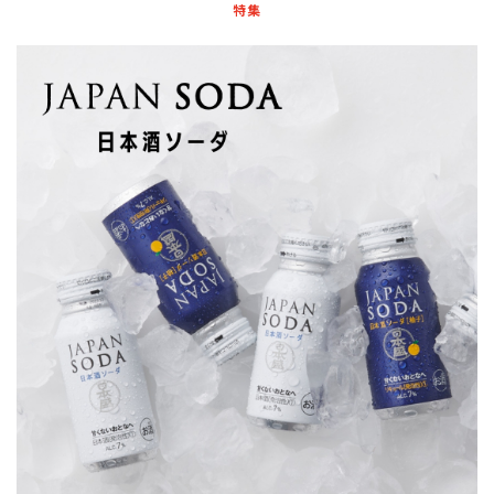
特集
甘辛度
アルコール度数
精米歩合
価格から探す
円 ～
円
検索