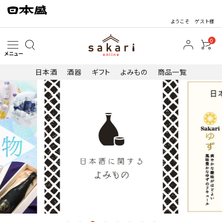
ようこそ ゲスト様
0
メニュー
日本酒
酒器
ギフト
よみもの
商品一覧
search
日本酒
その他お酒
酒器