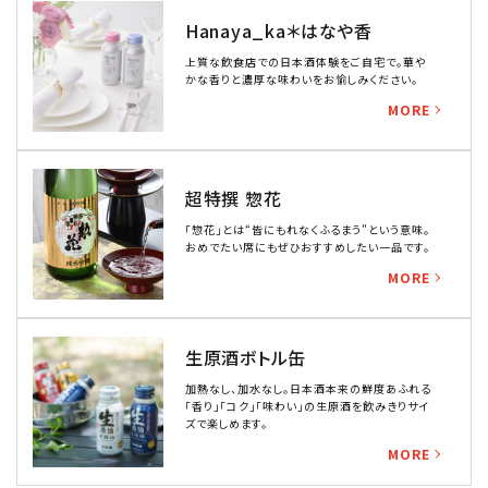
Hanaya_ka＊はなや香
上質な飲食店での日本酒体験をご自宅で。
華や
かな香りと濃厚な味わいをお愉しみください。
MORE
超特撰 惣花
「惣花」とは“皆にもれなくふるまう”という意味。
おめでたい席にもぜひおすすめしたい一品です。
MORE
生原酒ボトル缶
加熱なし、加水なし。日本酒本来の鮮度あふれる
「香り」「コク」「味わい」の生原酒を飲みきりサイ
ズで楽しめます。
MORE