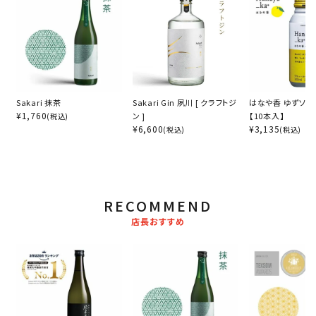
Sakari 抹茶
Sakari Gin 夙川 [ クラフトジ
はなや香 ゆずソーダ
¥
1,760
ン ]
【10本入】
(税込)
¥
6,600
¥
3,135
(税込)
(税込)
RECOMMEND
店長おすすめ