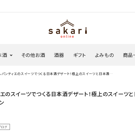
本酒
その他お酒
酒器
ギフト
よみもの
商品
ルパンティエのスイーツでつくる日本酒デザート！極上のスイーツと日本酒ソ
、奇跡のコラボレーション
ジャパンソーダ
生原酒ボトル缶
ィエのスイーツでつくる日本酒デザート！極上のスイーツと
Sakariシリーズ
限定商品・セット
ン
ブログ