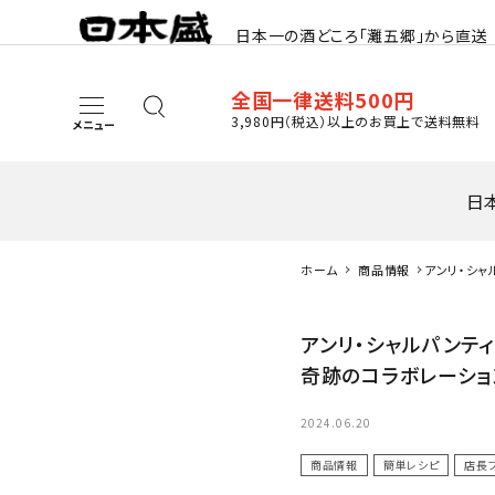
日本一の酒どころ「灘五郷」から直送
全国一律送料500円
3,980円（税込）以上のお買上で送料無料
メニュー
日
ホーム
商品情報
アンリ・シャ
search
ーダによる
アンリ・シャルパンテ
日本酒
奇跡のコラボレーショ
その他お酒
2024.06.20
商品情報
簡単レシピ
店長
酒器