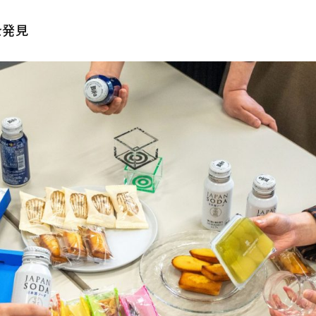
精米歩合
を発見
円 ～
検索