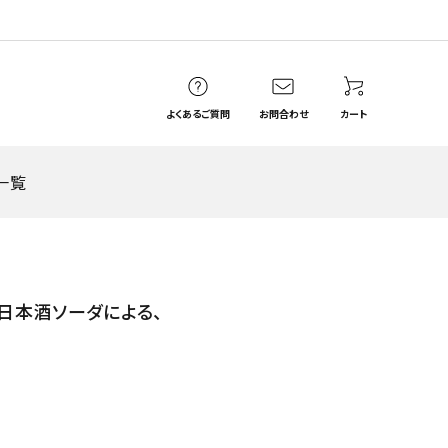
よくあるご質問
お問合わせ
カート
一覧
Hanaya_ka＊はなや香
惣花（そうはな）
日本酒ソーダによる、
瓶容器
紙パック