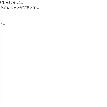
ら生まれました。
るためにシェフが知恵と工夫
す。
close
search