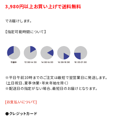
3,980円以上お買い上げで送料無料
ギフト
でお届けします。
食品
【指定可能時間について】
グッズ
化粧品
コンテンツ
※平日午前10時までのご注文は最短で翌営業日に発送します。
INFORMATION
（土日祝日、夏季休業・年末年始を除く）
※配送日の指定がない場合、最短日のお届けとなります。
ACCOUNT MENU
ようこそ ゲスト 様
[お支払いについて]
meeting_room
person
ログイン
会員登録
●クレジットカード