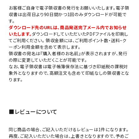
お客様ご自身で電子領収書の発行をお願いいたします。電子領
収書は出荷日より90日間かつ1回のみダウンロードが可能で
す。
ダウンロード先のURLは、商品発送完了メール内でお知らせ
いたします。
ダウンロードしていただいたPDFファイルを印刷し
てご利用ください。 領収金額には、ご利用ポイント数・送料・ク
close
ーポン利用金額を含めて表示します。
領収書の宛名は『購入者様のお名前』が表示されますが、発行
キーワードから探す
の際に変更していただくことが可能です。
なお、電子領収書は電子帳簿保存法に基づき印紙税の課税対
search
象外となりますので、高額注文も含めて印紙なしの領収書とな
酒質
ります。
濃淡度
■レビューについて
甘辛度
同じ商品の場合、ご記入いただけるレビューは1件になります。
再度、ご記入いただいた場合は、上書きとなりますので、予めご