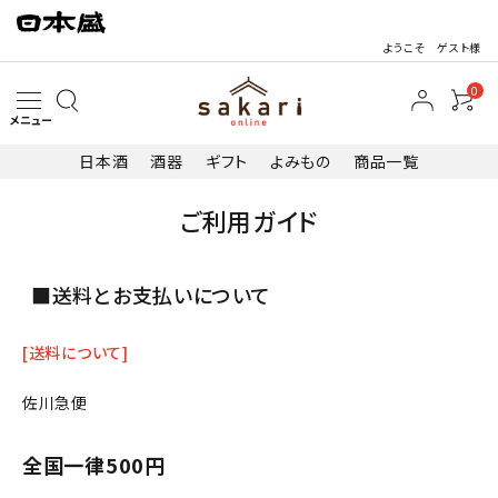
ようこそ ゲスト様
0
メニュー
日本酒
酒器
ギフト
よみもの
商品一覧
ご利用ガイド
search
■送料とお支払いについて
[送料について]
日本酒
佐川急便
その他お酒
全国一律500円
酒器