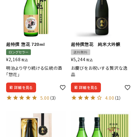
超特撰 惣花 720ml
超特撰惣花 純米大吟醸
ロングセラー
送料無料
¥
2,168
¥
5,244
税込
税込
明治より守り続ける伝統の酒
お慶びをお祝いする贅沢な逸
「惣花」
品
詳細を見る
詳細を見る
5.00
（3）
4.00
（1）