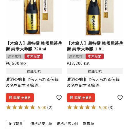
検索
【木箱入】超特撰 雑候屋甚兵
【木箱入】超特撰 雑候屋甚兵
衞 純米大吟醸 720ml
衞 純米大吟醸 1.8L
送料無料
年末限定
送料無料
年末限定
¥
6,600
¥
13,200
税込
税込
在庫切れ
在庫切れ
灘酒の始祖と伝えられる伝統
灘酒の始祖と伝えられる伝統
の名を冠する銘酒。
の名を冠する銘酒。
詳細を見る
詳細を見る
5.00
（2）
5.00
（3）
並び替え
価格が安い順
価格が高い順
新着順