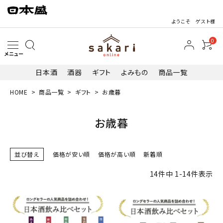
ようこそ ゲスト様
0
メニュー
日本酒
酒器
ギフト
よみもの
商品一覧
HOME
商品一覧
ギフト
お歳暮
search
お歳暮
並び替え
価格が安い順
価格が高い順
新着順
日本酒
14
件中
1
-
14
件表示
その他お酒
酒器