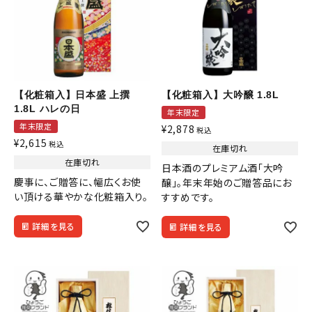
search
酒質
濃淡度
【化粧箱入】日本盛 上撰
【化粧箱入】大吟醸 1.8L
1.8L ハレの日
年末限定
年末限定
¥
2,878
税込
甘辛度
¥
2,615
税込
在庫切れ
在庫切れ
日本酒のプレミアム酒「大吟
慶事に、ご贈答に、幅広くお使
アルコール度数
醸」。年末年始のご贈答品にお
い頂ける華やかな化粧箱入り。
すすめです。
詳細を見る
詳細を見る
精米歩合
価格から探す
円 ～
円