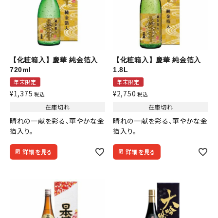
【化粧箱入】慶華 純金箔入
【化粧箱入】慶華 純金箔入
720ml
1.8L
年末限定
年末限定
¥
1,375
¥
2,750
税込
税込
在庫切れ
在庫切れ
晴れの一献を彩る、華やかな金
晴れの一献を彩る、華やかな金
箔入り。
箔入り。
詳細を見る
詳細を見る
close
キーワードから探す