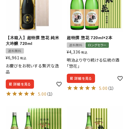
【木箱入】超特撰 惣花 純米
超特撰 惣花 720ml×2本
大吟醸 720ml
送料無料
ロングセラー
送料無料
¥
4,336
税込
¥
6,961
税込
明治より守り続ける伝統の酒
お慶びをお祝いする贅沢な逸
「惣花」
品
詳細を見る
詳細を見る
5.00
（1）
5.00
（1）