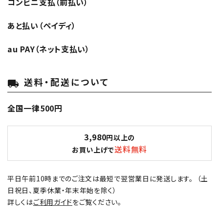
コンビニ支払（前払い）
あと払い（ペイディ）
au PAY（ネット支払い）
送料・配送について
local_shipping
全国一律500円
3,980
円以上の
送料無料
お買い上げで
平日午前10時までのご注文は最短で翌営業日に発送します。 （土
日祝日、夏季休業・年末年始を除く）
詳しくは
ご利用ガイド
をご覧ください。