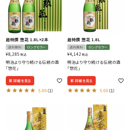
超特撰 惣花 1.8L×2本
超特撰 惣花 1.8L
送料無料
ロングセラー
送料無料
ロングセラー
¥
8,285
¥
4,142
税込
税込
明治より守り続ける伝統の酒
明治より守り続ける伝統の酒
「惣花」
「惣花」
詳細を見る
詳細を見る
5.00
（1）
5.00
（1）