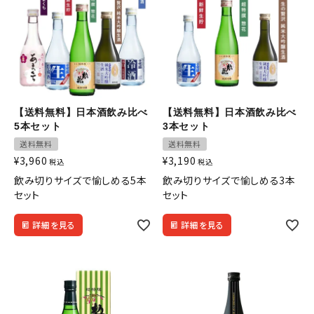
ギフト
食品
グッズ
【送料無料】日本酒飲み比べ
【送料無料】日本酒飲み比べ
5本セット
3本セット
化粧品
送料無料
送料無料
¥
3,960
¥
3,190
税込
税込
コンテンツ
飲み切りサイズで愉しめる5本
飲み切りサイズで愉しめる3本
セット
セット
INFORMATION
詳細を見る
詳細を見る
ACCOUNT MENU
ようこそ ゲスト 様
meeting_room
person
ログイン
会員登録