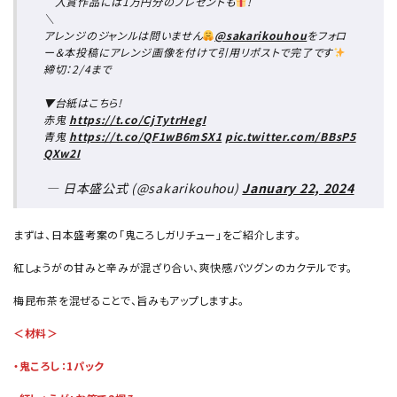
入賞作品には1万円分のプレゼントも
!
＼
アレンジのジャンルは問いません
@sakarikouhou
をフォロ
ー＆本投稿にアレンジ画像を付けて引用リポストで完了です
締切：2/4まで
▼台紙はこちら!
赤鬼
https://t.co/CjTytrHegI
青鬼
https://t.co/QF1wB6mSX1
pic.twitter.com/BBsP5
QXw2I
— 日本盛公式 (@sakarikouhou)
January 22, 2024
まずは、日本盛考案の「鬼ころしガリチュー」をご紹介します。
紅しょうがの甘みと辛みが混ざり合い、爽快感バツグンのカクテルです。
梅昆布茶を混ぜることで、旨みもアップしますよ。
＜材料＞
・鬼ころし：1パック