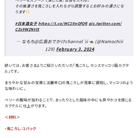
その後濃さを鬼ころしを入れながら調整するとお好みの濃さにな
精米歩合
ります
#日本酒女子
https://t.co/MC19nQfOfi
pic.twitter.com/
CZs9WZNtIX
価格から探す
円 ～
円
— なもち@広島おでかけchannel
(@Namochiii
129)
February 3, 2024
検索
続いては、お客さまよりご紹介いただいた「鬼ころし カシスマッコリ風カクテ
ル」です。
まろやかな甘みの甘酒と淡麗辛口の鬼ころしが見事に調和し、マッコリのよう
な味わいに。
ベリーの酸味が加わることで、まったりとした風味の中にも爽やかさを感じる
カクテルに仕上がります。
＜材料＞
・鬼ころし：1パック