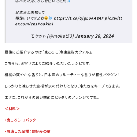
②冷えた鬼ころしを注いで完成
日本酒と果物って
相性いいですよね
https://t.co/QigLoAAVAF
pic.twitt
er.com/cnsPookini
— モケット (@moket53)
January 28, 2024
最後にご紹介するのは「鬼ころし 冷凍金柑カクテル」。
こちらも、お客さまよりご紹介いただいたレシピです。
柑橘の爽やかな香りと、日本酒のフルーティーな香りが相性バツグン！
しっかりと凍らせた金柑が氷の代わりとなり、冷たさをキープできます。
まさに、これからの暑い季節にピッタリのアレンジですね。
＜材料＞
・鬼ころし：1パック
・冷凍した金柑：お好みの量