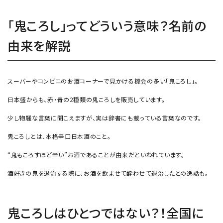
「鬼ころし」ってどういう意味？名前の
由来を解説
スーパーやコンビニのお酒コーナーで見かける機会の多い「鬼ころし」。
日本盛からも、赤・青の2種類の鬼ころしを販売しています。
少し物騒な言葉に聞こえますが、実は辞書にも載っている言葉なのです。
鬼ころしとは、本格辛口日本酒のこと。
“鬼もころすほど辛い”お酒であることが由来だといわれています。
酒好きの鬼を退治する際に、お酒を飲ませて酔わせて退治したとの逸話も。
鬼ころしはひとつではない？！全国に