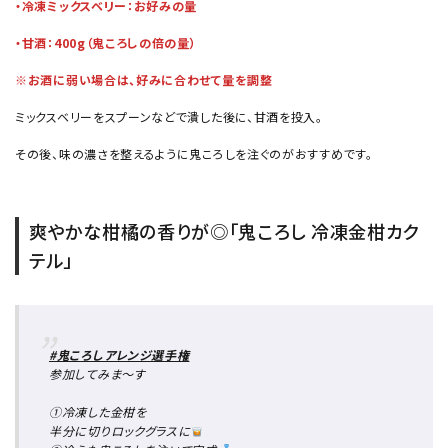
・冷凍ミックスベリー：お好みの量
・甘酒：400g（鬼ころしの倍の量）
※お酒に弱い場合は、好みに合わせて量を調整
ミックスベリーをスプーンなどで潰した後に、甘酒を投入。
その後、味の濃さを整えるように鬼ころしを注ぐのがおすすめです。
爽やかな柑橘の香りが◎「鬼ころし 冷凍金柑カク
テル」
#鬼ころしアレンジ選手権
参加してみま〜す
①冷凍した金柑を
半分に切りロックグラスに