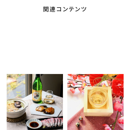
関連コンテンツ
100年以上変わらない味。日本
お歳暮にもぴったり◎失敗し
盛「惣花」と楽しむ、冬の日本酒
ない日本酒ギフトの選び方＆お
ペアリングメニュー
すすめの日本酒を紹介
2026.02.06
2025.11.12
商品情報
簡単レシピ
商品情報
店長ブログ
店長ブログ