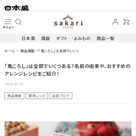
メニュー
日本酒
酒器
ギフト
よみもの
商品一覧
ホーム
商品情報
「鬼ころし」は全部でいくつあ
search
る？名前の由来や、おすすめ
のアレンジレシピをご紹介！
「鬼ころし」は全部でいくつある？名前の由来や、おすすめの
アレンジレシピをご紹介！
日本酒
2024.07.31
その他お酒
商品情報
簡単レシピ
店長ブログ
酒器
ギフト