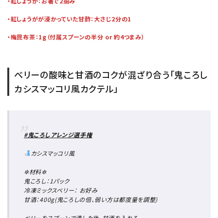
・紅しょうが：お箸で2掴み
・紅しょうがが浸かっていた甘酢：大さじ2分の1
・梅昆布茶：1g（付属スプーンの半分 or 約4つまみ）
close
キーワードから探す
ベリーの酸味と甘酒のコクが混ざり合う「鬼ころし
カシスマッコリ風カクテル」
search
酒質
#鬼ころしアレンジ選手権
濃淡度
カシスマッコリ風
甘辛度
✲材料✲
鬼ころし：1パック
冷凍ミックスベリー： お好み
甘酒：400g(鬼ころしの倍、弱い方は都度量を調整)
アルコール度数
ベリーをスプーンで潰した後、甘酒を入れる。