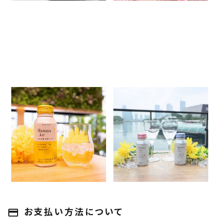
はなや香3種や開発途中のお
はなや香体験イベントを再び
酒を飲み比べ！飲み手の皆さん
東京で！日本盛が飲み手の皆
との交流イベントを大阪で開催
さんとの交流を続ける理由と
2025.09.03
2025.08.07
しました
は
イベント・お店情報
商品情報
イベント・お店情報
商品情報
店長ブログ
店長ブログ
お支払い方法について
payment