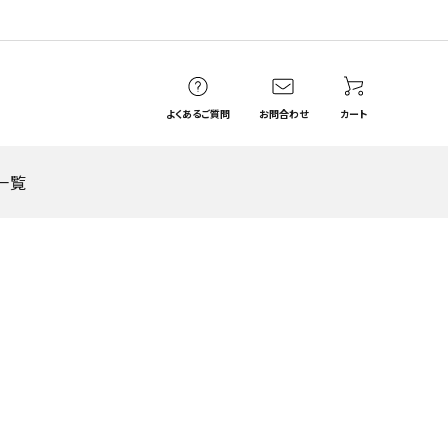
よくあるご質問
お問合わせ
カート
一覧
Hanaya_ka＊はなや香
惣花（そうはな）
瓶容器
紙パック