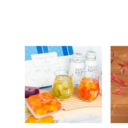
ギフト
食品
グッズ
アンリ・シャルパンティエのスイーツでつく
日本酒の
化粧品
る日本酒デザート！極上のスイーツと日本
かりやす
酒ソーダによる、奇跡のコラボレーション
2024.06.20
2024.06.
コンテンツ
商品情報
簡単レシピ
店長ブログ
日本酒豆
INFORMATION