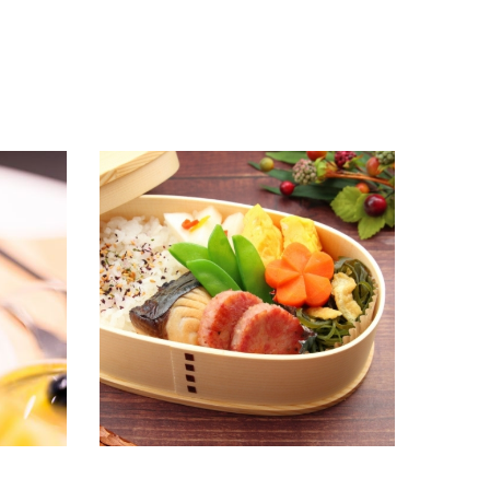
使った簡単
お花見シーズンは、日本酒を片手に出かけ
よう！おつまみを詰めた大人のお弁当を紹
介
2024.03.15
商品情報
店長ブログ
close
search