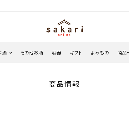
本酒
その他お酒
酒器
ギフト
よみもの
商品
ジャパンソーダ
生原酒ボトル缶
商品情報
Sakariシリーズ
限定商品・セット