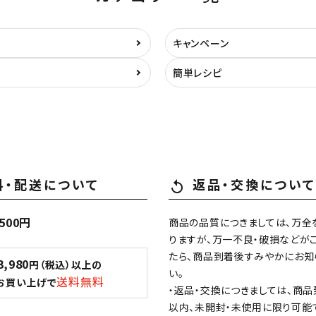
キャンペーン
簡単レシピ
料・配送について
返品・交換について
replay
500円
商品の品質につきましては、万全
りますが、万一不良・破損などが
たら、商品到着後すみやかにお知
3,980
円（税込）以上の
い。
送料無料
お買い上げで
・返品・交換につきましては、商品
以内、未開封・未使用に限り可能