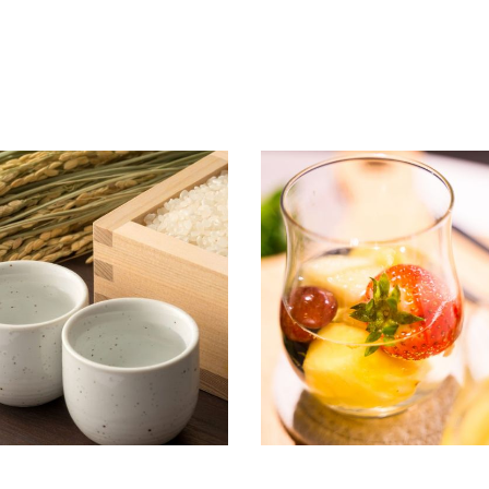
」って一体なに？今すぐに試せる、き
10秒でできる！日本酒ソーダを
法をご紹介！
アレンジ『大人のフルーツポンチ』
15
2024.03.30
知識
商品情報
店長ブログ
商品情報
簡単レシピ
す