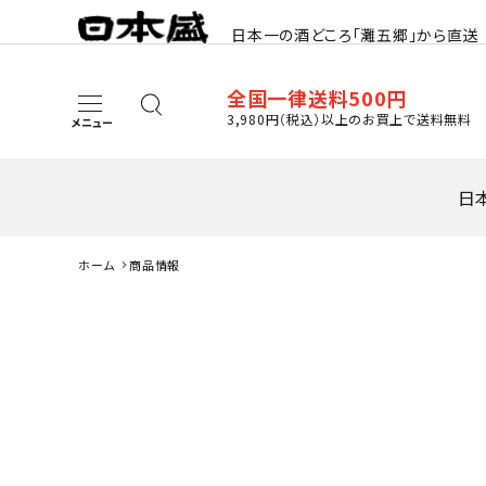
日本一の酒どころ「灘五郷」から直送
全国一律送料500円
3,980円（税込）以上のお買上で送料無料
メニュー
日
ホーム
商品情報
search
日本酒
その他お酒
酒器