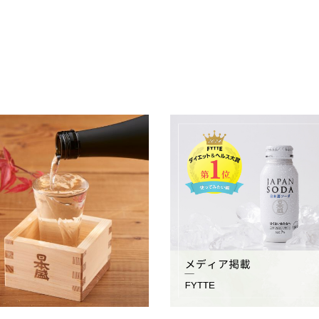
種類は全部で何種類？違いをわ
メディア掲載情報 「FYTTE（フィ
く解説！
2024.05.22
01
メディア掲載情報
商品情報
知識
商品情報
店長ブログ