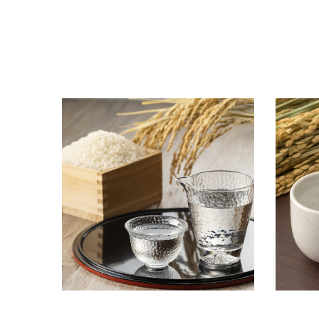
日本酒の甘口・辛口って？違いを知って、好
「きき酒
みの日本酒を見つけてみよう！
き酒の方
2024.05.07
2024.04.
日本酒豆知識
商品情報
日本酒豆
キーワードから探