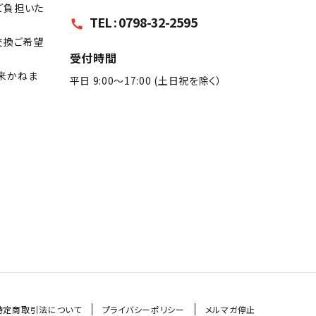
ご負担いた
TEL : 0798-32-2595
call
交換ご希望
受付時間
来かねま
平日 9:00〜17:00 (土日祝を除く）
特定商取引法について
プライバシーポリシー
メルマガ停止