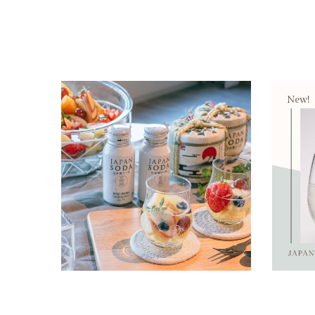
酒質
アルコール度数
日本酒をもっとカジュアルに！PRイベント
「日本盛 J
「インフルエンサー万博」に出展しました
缶」新発
2024.03.01
2024.02.
価格から探す
イベント・お店情報
商品情報
お知らせ