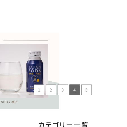
濃淡度
甘辛度
精米歩合
APAN SODA 柚子 180mlボトル
売のお知らせ
22
商品情報
円 ～
検索
1
2
3
4
5
カテゴリー一覧