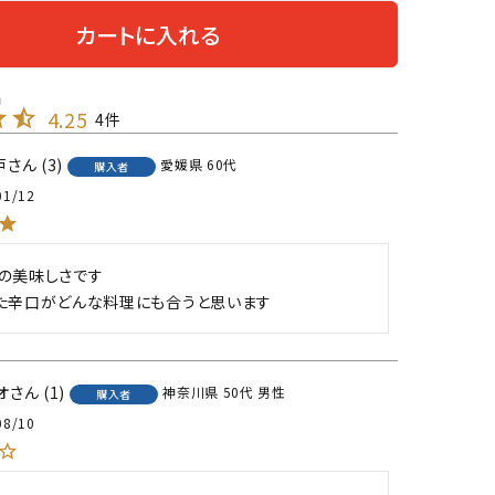
カートに入れる
4.25
4
戸
3
愛媛県
60代
購入者
01/12
の美味しさです

た辛口がどんな料理にも合うと思います
オ
1
神奈川県
50代
男性
購入者
08/10