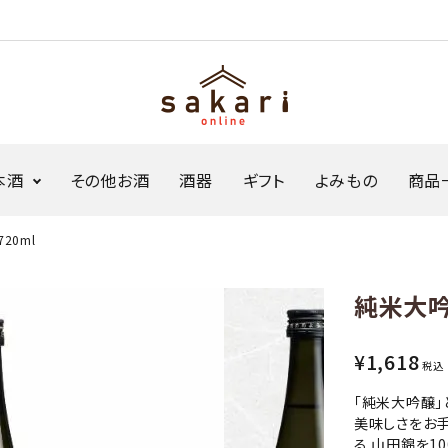
本酒
その他お酒
酒器
ギフト
よみもの
商品
20ml
ジャパンソーダ
生原酒ボトル缶
純米大吟
Sakariシリーズ
限定商品・セット
¥
1,618
税込
「純米大吟醸」
美味しさをお
る 山田錦を1