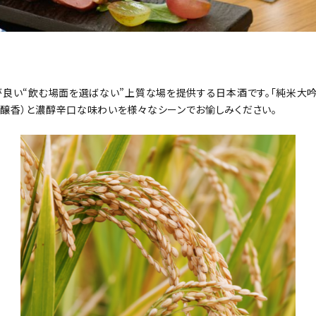
精米歩合
円 ～
が良い“飲む場面を選ばない”上質な場を提供する日本酒です。「純米大
吟醸香）と濃醇辛口な味わいを様々なシーンでお愉しみください。
検索