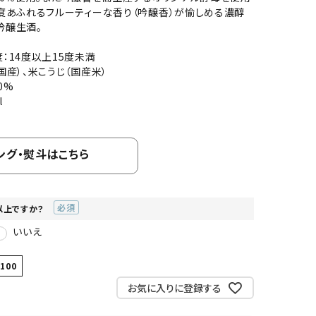
度あふれるフルーティーな香り（吟醸香）が愉しめる濃醇
吟醸生酒。
：14度以上15度未満
国産）、米こうじ（国産米）
0%
l
ング・熨斗はこちら
以上ですか？
(必
いいえ
須)
1100
お気に入りに登録する