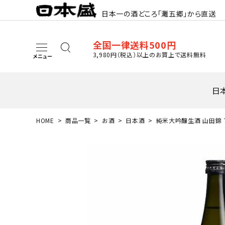
日本一の酒どころ「灘五郷」から直送
全国一律送料500円
3,980円（税込）以上のお買上で送料無料
メニュー
日
HOME
商品一覧
お酒
日本酒
純米大吟醸生酒 山田錦 7
search
最近閲覧した商品