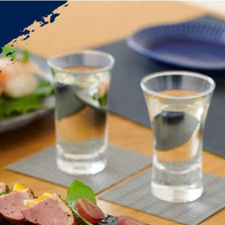
す
濃淡度
甘辛度