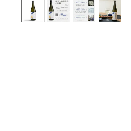
化粧品
コンテンツ
INFORMATION
ACCOUNT MENU
ようこそ ゲスト 様
meeting_room
person
ログイン
会員登録