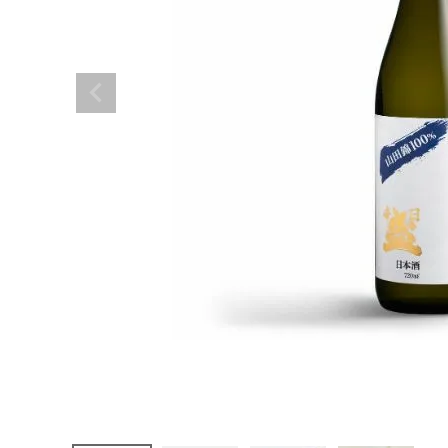
純米大吟醸
生酒 山田
錦 720ml
¥
1,618
(税込)
日本酒
その他お酒
酒器
ギフト
食品
グッズ