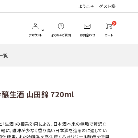
ようこそ ゲスト様
0
アカウント
よくあるご質問
お問合わせ
カート
一覧
Hanaya_ka＊はなや香
惣花（そうはな）
醸生酒 山田錦 720ml
瓶容器
紙パック
と「生酒」の相乗効果による、日本酒本来の無垢で贅沢な
手軽に。雑味が少なく香り高い日本酒を造るのに適してい
00％使用。また吟醸香を高生産するオリジナル酵母を使用