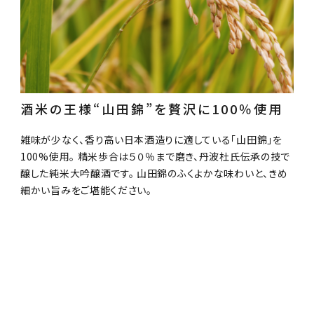
酒米の王様“山田錦”を贅沢に100％使用
雑味が少なく、香り高い日本酒造りに適している「山田錦」を
100%使用。 精米歩合は５０％まで磨き、丹波杜氏伝承の技で
醸した純米大吟醸酒です。 山田錦のふくよかな味わいと、きめ
細かい旨みをご堪能ください。