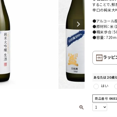
することで、鮮
辛口の純米大
●アルコール度
●原材料：米（
●精米歩合：5
●容量：720m
ラッピ
あなたは２０歳
はい
商品番号
068