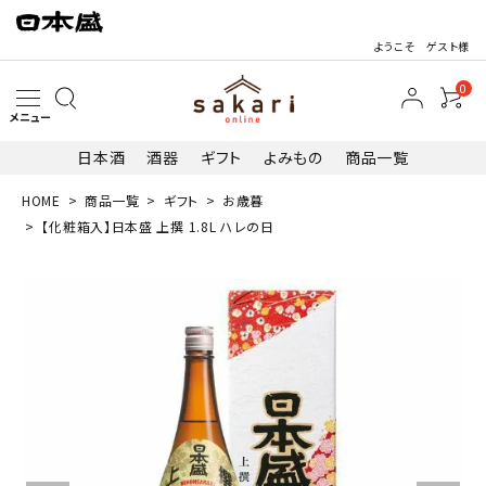
ようこそ ゲスト様
0
メニュー
日本酒
酒器
ギフト
よみもの
商品一覧
HOME
商品一覧
ギフト
お歳暮
search
【化粧箱入】日本盛 上撰 1.8L ハレの日
最近閲覧した商品
【化粧箱入】