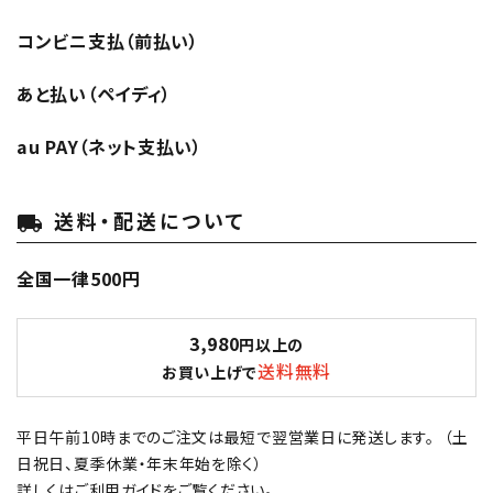
コンビニ支払（前払い）
あと払い（ペイディ）
au PAY（ネット支払い）
送料・配送について
local_shipping
全国一律500円
3,980
円以上の
送料無料
お買い上げで
平日午前10時までのご注文は最短で翌営業日に発送します。 （土
日祝日、夏季休業・年末年始を除く）
詳しくは
ご利用ガイド
をご覧ください。