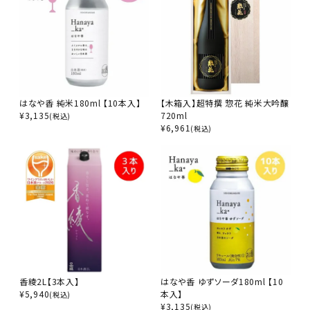
アルコール度数
精米歩合
はなや香 純米180ml 【10本入】
【木箱入】超特撰 惣花 純米大吟醸
¥
3,135
720ml
(税込)
¥
6,961
価格から探す
(税込)
円 ～
円
検索
香綾2L【3本入】
はなや香 ゆずソーダ180ml 【10
¥
5,940
本入】
(税込)
¥
3,135
(税込)