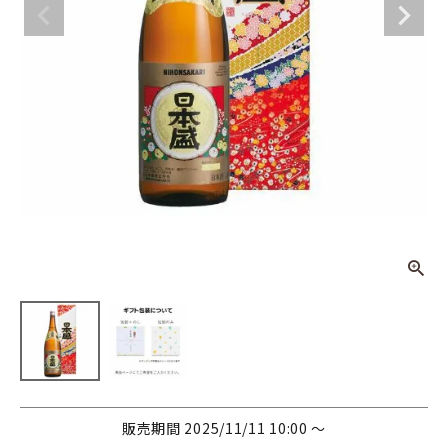
日本盛 上撰
1.8L ハレの
日
¥
2,615
(税込)
日本酒
その他お酒
酒器
ギフト
食品
グッズ
販売期間
2025/11/11 10:00
〜
化粧品