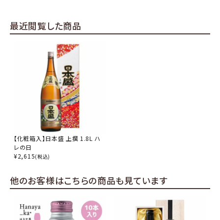
最近閲覧した商品
close
キーワードから探す
search
【化粧箱入】日本盛 上撰 1.8L ハ
レの日
酒質
¥
2,615
(税込)
他のお客様はこちらの商品も見ています
濃淡度
甘辛度