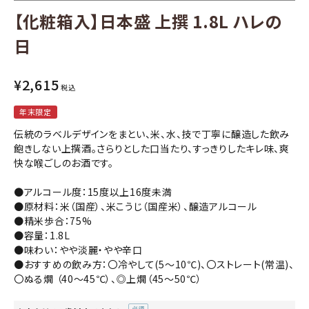
【化粧箱入】日本盛 上撰 1.8L ハレの
コンテンツ
日
INFORMATION
¥
2,615
税込
ACCOUNT MENU
年末限定
ようこそ ゲスト 様
伝統のラベルデザインをまとい、米、水、技で丁寧に醸造した飲み
飽きしない上撰酒。さらりとした口当たり、すっきりしたキレ味、爽
meeting_room
person
ログイン
会員登録
快な喉ごしのお酒です。
●アルコール度：15度以上16度未満
●原材料：米（国産）、米こうじ（国産米）、醸造アルコール
●精米歩合：75%
●容量：1.8L
●味わい：やや淡麗・やや辛口
●おすすめの飲み方：〇冷やして(5～10℃)、〇ストレート(常温)、
〇ぬる燗 （40～45℃）、◎上燗（45～50℃）