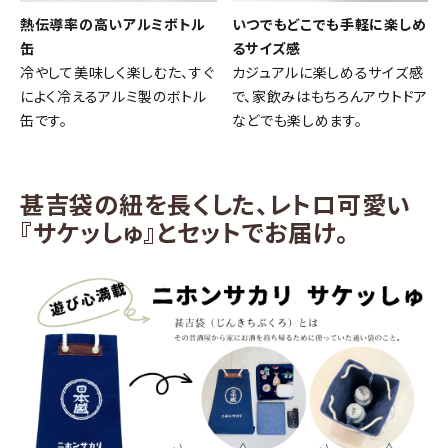
熱伝導率の高いアルミボトル
いつでもどこでも手軽に楽しめ
缶
るサイズ感
濃淡度
冷やして美味しく楽しむた、すぐ
カジュアルに楽しめるサイズ感
によく冷えるアルミ製のボトル
で、家飲みはもちろんアウトドア
缶です。
などでも楽しめます。
甘辛度
アルコール度数
甚吉袋の紐を長くした、レトロ可愛い
『サケッしゅ』とセットでお届け。
精米歩合
価格から探す
円 ～
円
検索