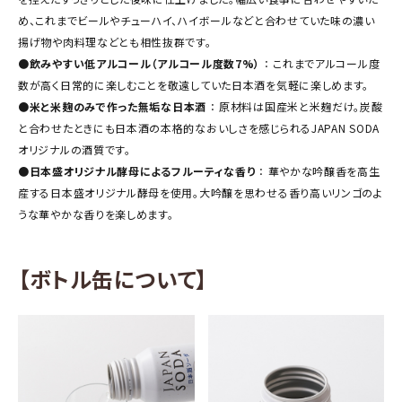
め、これまでビールやチューハイ、ハイボールなどと合わせていた味の濃い
揚げ物や肉料理などとも相性抜群です。
●
飲みやすい低アルコール（アルコール度数7%）
： これまでアルコール度
数が高く日常的に楽しむことを敬遠していた日本酒を気軽に楽しめます。
●
米と米麹のみで作った無垢な日本酒
： 原材料は国産米と米麹だけ。炭酸
と合わせたときにも日本酒の本格的なおいしさを感じられるJAPAN SODA
オリジナルの酒質です。
●
日本盛オリジナル酵母によるフルーティな香り
： 華やかな吟醸香を高生
産する日本盛オリジナル酵母を使用。大吟醸を思わせる香り高いリンゴのよ
うな華やかな香りを楽しめます。
【ボトル缶について】