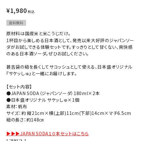
コンテンツ
¥
1,980
税込
INFORMATION
送料無料
原材料は国産米と米こうじだけ。
ACCOUNT MENU
1杯目から楽しめる日本酒として、発売以来大好評のジャパンソー
ようこそ ゲスト 様
ダがお試しできる体験セットです。すっきりとして甘くない、爽快感
のある日本酒ソーダ。ぜひお試しください。
meeting_room
person
ログイン
会員登録
甚吉袋の紐を長くしてサコッシュとして使える、日本盛オリジナル
『サケッしゅ』と一緒にお届けします。
【セット内容】
●JAPAN SODA（ジャパンソーダ）180ml×2本
●日本盛オリジナル サケッしゅ×1個
素材：帆布
サイズ：約 縦21cm×横(上部)11cm(下部)14cm×マチ6.5cm
紐の長さ：約148㎝
▶▶▶JAPAN SODA１０本セットはこちら