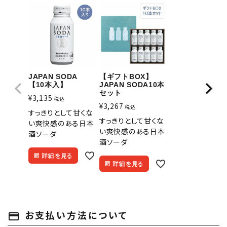
JAPAN SODA
【ギフトBOX】
【10本入】
JAPAN SODA10本
セット
¥
3,135
税込
¥
3,267
税込
すっきりとして甘くな
すっきりとして甘くな
い爽快感のある日本
い爽快感のある日本
酒ソーダ
酒ソーダ
詳細を見る
詳細を見る
お支払い方法について
payment