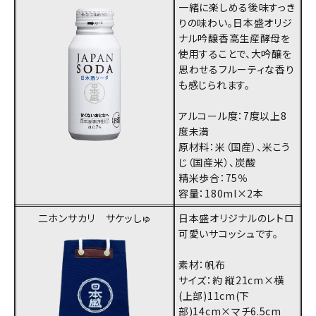
一緒に楽しめる後味すっき
りの味わい。日本盛オリジ
ナル吟醸香高生産酵母を
使用することで、大吟醸を
思わせるフルーティな香り
も感じられます。
アルコール度：7度以上8
度未満
原材料：米（国産）、米こう
じ（国産米）、炭酸
精米歩合：75％
容量：180ml×2本
二ホンサカリ サケッしゅ
日本盛オリジナルのレトロ
可愛いサコッシュです。
素材：帆布
サイズ：約 縦21cm×横
(上部)11cm(下
部)14cm×マチ6.5cm