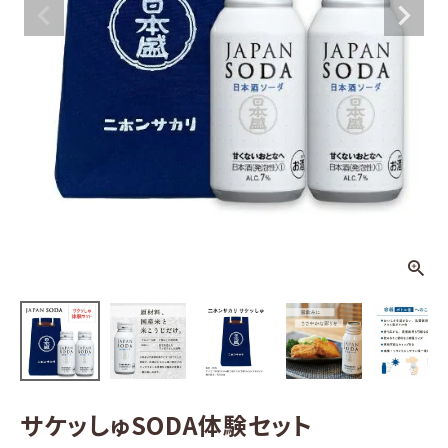
DA体験セット
¥
1,980
(税込)
日本酒
その他お酒
酒器
ギフト
食品
グッズ
化粧品
サケッしゅSODA体験セット