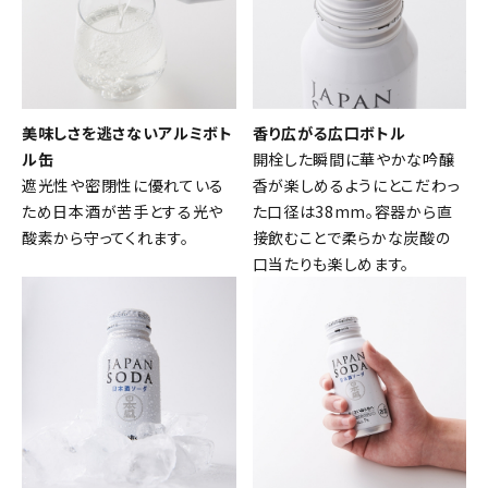
美味しさを逃さないアルミボト
香り広がる広口ボトル
ル缶
開栓した瞬間に華やかな吟醸
遮光性や密閉性に優れている
香が楽しめるようにとこだわっ
ため日本酒が苦手とする光や
た口径は38mm。容器から直
酸素から守ってくれます。
接飲むことで柔らかな炭酸の
口当たりも楽しめます。
close
キーワードから探す
search
酒質