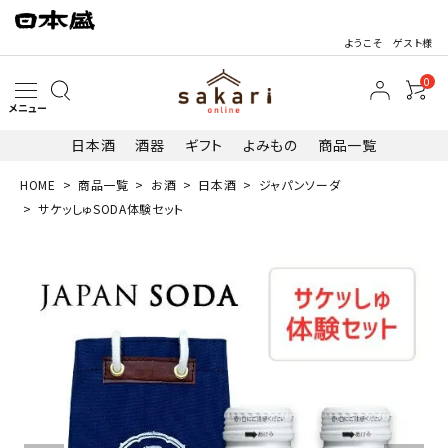
ようこそ ゲスト様
0
メニュー
日本酒
酒器
ギフト
よみもの
商品一覧
HOME
商品一覧
お酒
日本酒
ジャパンソーダ
search
サケッしゅSODA体験セット
最近閲覧した商品
サケッしゅSO