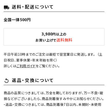
送料・配送について
local_shipping
全国一律500円
3,980
円以上の
送料無料
お買い上げで
平日午前10時までのご注文は最短で翌営業日に発送します。 （土
日祝日、夏季休業・年末年始を除く）
詳しくは
ご利用ガイド
をご覧ください。
返品・交換について
replay
商品の品質につきましては、万全を期しておりますが、万一不良・破
損などがございましたら、商品到着後すみやかにお知らせください。
・返品・交換につきましては、商品到着後7日以内、未開封・未使用