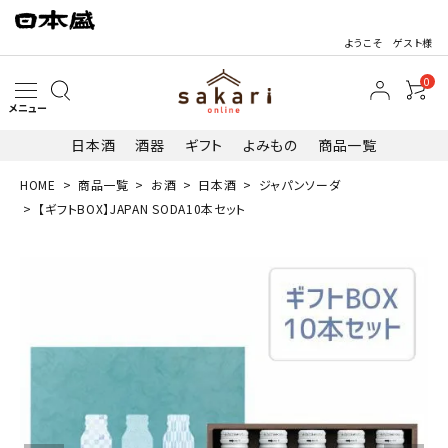
ようこそ ゲスト様
0
メニュー
日本酒
酒器
ギフト
よみもの
商品一覧
HOME
商品一覧
お酒
日本酒
ジャパンソーダ
search
【ギフトBOX】JAPAN SODA10本セット
最近閲覧した商品
【ギフトBOX】