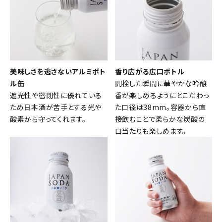
濃淡度
甘辛度
美味しさを逃さないアルミボト
香り広がる広口ボトル
アルコール度数
ル缶
開栓した瞬間に華やかな吟醸
遮光性や密閉性に優れている
香が楽しめるようにとこだわっ
ため日本酒が苦手とする光や
た口径は38mm。容器から直
精米歩合
酸素から守ってくれます。
接飲むことで柔らかな炭酸の
口当たりも楽しめます。
価格から探す
円 ～
円
検索