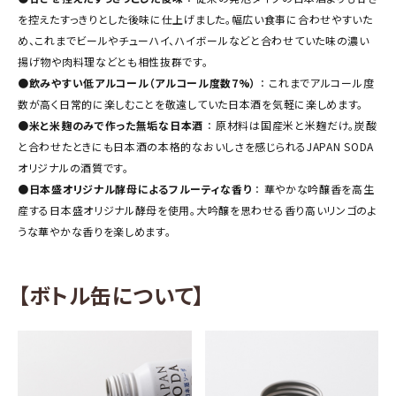
を控えたすっきりとした後味に仕上げました。幅広い食事に合わせやすいた
め、これまでビールやチューハイ、ハイボールなどと合わせていた味の濃い
揚げ物や肉料理などとも相性抜群です。
●
飲みやすい低アルコール（アルコール度数7%）
： これまでアルコール度
数が高く日常的に楽しむことを敬遠していた日本酒を気軽に楽しめます。
●
米と米麹のみで作った無垢な日本酒
： 原材料は国産米と米麹だけ。炭酸
と合わせたときにも日本酒の本格的なおいしさを感じられるJAPAN SODA
オリジナルの酒質です。
●
日本盛オリジナル酵母によるフルーティな香り
： 華やかな吟醸香を高生
産する日本盛オリジナル酵母を使用。大吟醸を思わせる香り高いリンゴのよ
うな華やかな香りを楽しめます。
close
【ボトル缶について】
キーワードから探す
search
酒質