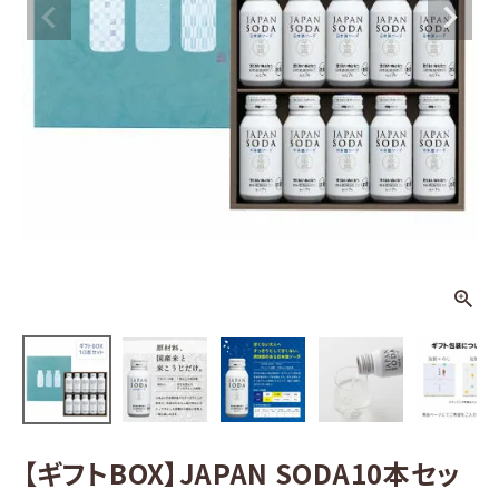
JAPAN SOD
A10本セット
¥
3,267
(税込)
日本酒
その他お酒
酒器
ギフト
食品
グッズ
【ギフトBOX】JAPAN SODA10本セッ
化粧品