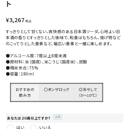
ト
コンテンツ
¥
3,267
税込
INFORMATION
すっきりとして甘くない、爽快感のある日本酒ソーダ。心地よい日
本酒の香りとすっきりとした後味で、和食はもちろん、揚げ物など
ACCOUNT MENU
のこってりとした食事など、幅広い食事と一緒に楽しめます。
ようこそ ゲスト 様
●アルコール度：7度以上8度未満
meeting_room
person
ログイン
会員登録
●原材料：米（国産）、米こうじ（国産米）、炭酸
●精米歩合：75%
●容量：180ml
おすすめの
〇オンザロック
◎冷やして
飲み方
（5～10℃）
あなたは２０歳以上ですか？
(必
はい
いいえ