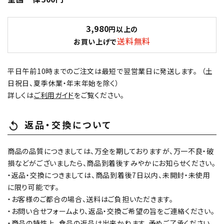
3,980
円以上の
送料無料
お買い上げで
平日午前10時までのご注文は最短で翌営業日に発送します。 （土
日祝日、夏季休業・年末年始を除く）
詳しくは
ご利用ガイド
をご覧ください。
返品・交換について
replay
商品の品質につきましては、万全を期しておりますが、万一不良・破
損などがございましたら、商品到着後すみやかにお知らせください。
・返品・交換につきましては、商品到着後7日以内、未開封・未使用
に限り可能です。
・お客様のご都合の場合、送料はご負担いただきます。
・お問い合せフォームより、返品・交換ご希望の旨をご連絡ください。
・商品の特性上、食品の返品は出来かねます。予めご了承ください。