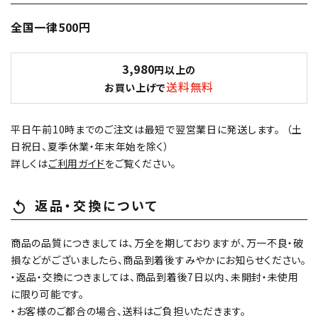
全国一律500円
濃淡度
3,980
円以上の
甘辛度
送料無料
お買い上げで
アルコール度数
平日午前10時までのご注文は最短で翌営業日に発送します。 （土
日祝日、夏季休業・年末年始を除く）
詳しくは
ご利用ガイド
をご覧ください。
精米歩合
返品・交換について
replay
価格から探す
円 ～
円
商品の品質につきましては、万全を期しておりますが、万一不良・破
損などがございましたら、商品到着後すみやかにお知らせください。
検索
・返品・交換につきましては、商品到着後7日以内、未開封・未使用
に限り可能です。
・お客様のご都合の場合、送料はご負担いただきます。