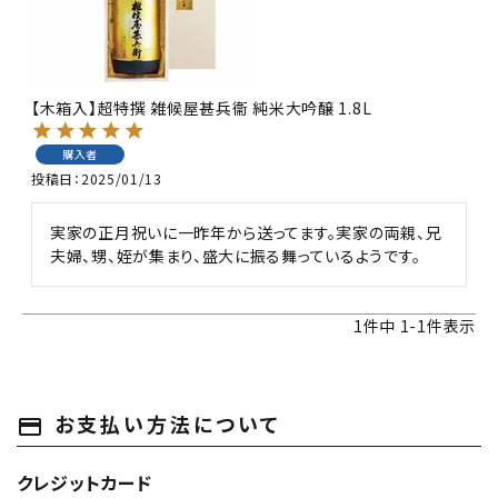
ギフト
【木箱入】超特撰 雑候屋甚兵衞 純米大吟醸 1.8L
食品
購入者
グッズ
投稿日
2025/01/13
化粧品
実家の正月祝いに一昨年から送ってます。実家の両親、兄
夫婦、甥、姪が集まり、盛大に振る舞っているようです。
コンテンツ
1
件中
1
-
1
件表示
INFORMATION
ACCOUNT MENU
お支払い方法について
ようこそ ゲスト 様
payment
meeting_room
person
クレジットカード
ログイン
会員登録