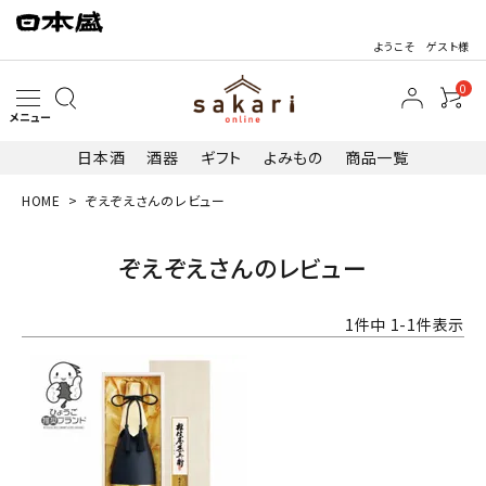
ようこそ ゲスト様
0
メニュー
日本酒
酒器
ギフト
よみもの
商品一覧
HOME
ぞえぞえさんのレビュー
search
ぞえぞえさんのレビュー
1
件中
1
-
1
件表示
日本酒
その他お酒
酒器