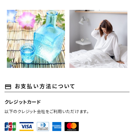
キンキンに冷えたお酒が恋しい
飲み会シーズンもこれで安心！
季節に！日本酒の冷やし方と、
二日酔い対策と、二日酔いにお
「冷や」と「冷酒」の違いを分か
すすめの食べ物を解説
2025.06.09
2025.05.02
りやすく解説
日本酒豆知識
商品情報
日本酒豆知識
店長ブログ
店長ブログ
お支払い方法について
payment
クレジットカード
以下のクレジット会社をご利用いただけます。