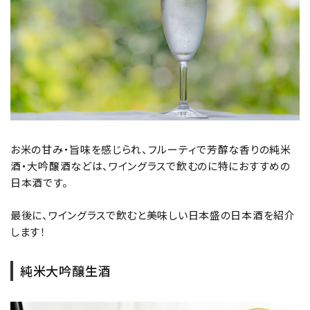
close
キーワードから探す
search
酒質
濃淡度
お米の甘み・旨味を感じられ、フルーティで芳醇な香りの純米
酒・大吟醸酒などは、ワイングラスで飲むのに特におすすめの
日本酒です。
甘辛度
最後に、ワイングラスで飲むと美味しい日本盛の日本酒を紹介
します！
アルコール度数
純米大吟醸生酒
精米歩合