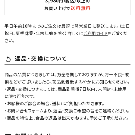
3,980
円（税込）以上の
送料無料
お買い上げで
平日午前10時までのご注文は最短で翌営業日に発送します。（土日
祝日、夏季休業・年末年始を除く）詳しくは
ご利用ガイド
をご覧くだ
さい。
返品・交換について
replay
商品の品質につきましては、万全を期しておりますが、万一不良・破
損などがございましたら、商品到着後すみやかにお知らせください。
・返品・交換につきましては、商品到着後7日以内、未開封・未使用
に限り可能です。
・お客様のご都合の場合、送料はご負担いただきます。
・お問い合せフォームより、返品・交換ご希望の旨をご連絡ください。
・商品の特性上、食品の返品は出来かねます。予めご了承ください。