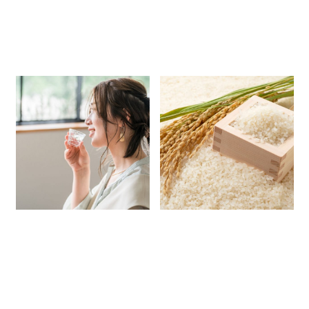
「日本酒＝太る」って本当？ほ
日本酒用のお米は、普通のご飯
かのお酒との違いや、ダイエッ
となにが違う？飯米との違い
ト中のおすすめレシピをご紹
や、有名な酒米の種類について
2025.11.19
2025.10.17
介！
解説
日本酒豆知識
簡単レシピ
日本酒豆知識
店長ブログ
店長ブログ