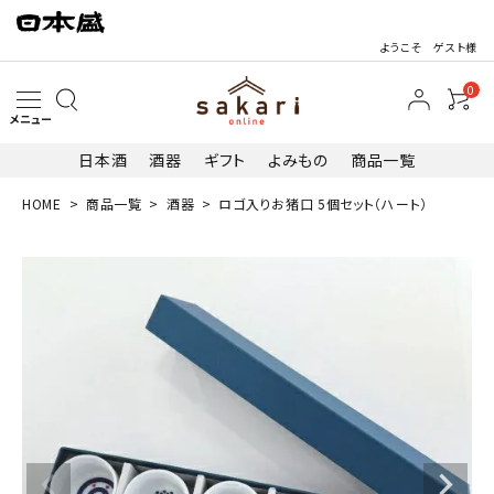
ようこそ ゲスト様
0
メニュー
日本酒
酒器
ギフト
よみもの
商品一覧
HOME
商品一覧
酒器
ロゴ入りお猪口 5個セット（ハート）
search
最近閲覧した商品
ロゴ入りお猪