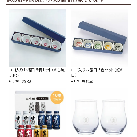
価格から探す
円 ～
円
検索
ロゴ入りお猪口 5個セット（のし風
ロゴ入りお猪口 5色セット（蛇の
リボン）
目）
¥
1,980
¥
1,980
(税込)
(税込)