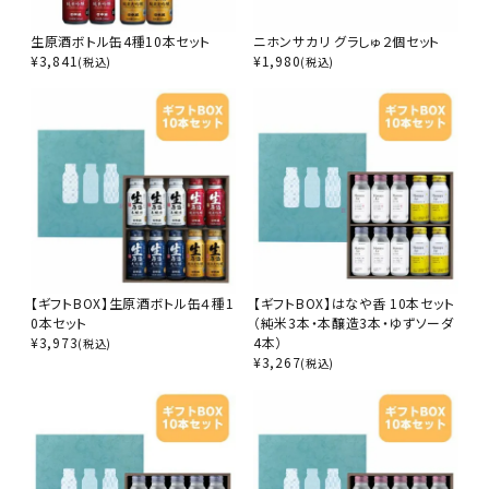
生原酒ボトル缶4種10本セット
ニホンサカリ グラしゅ２個セット
¥
3,841
¥
1,980
(税込)
(税込)
【ギフトBOX】生原酒ボトル缶４種1
【ギフトBOX】はなや香 10本セット
0本セット
（純米3本・本醸造3本・ゆずソーダ
¥
3,973
4本）
(税込)
¥
3,267
(税込)