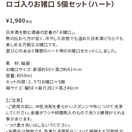
ロゴ入りお猪口 5個セット（ハート）
コンテンツ
¥
1,980
税込
INFORMATION
日本酒を飲む酒器の定番の「お猪口」。
熱の伝わり方が低く、冷やした状態でも温めた日本酒どちらでも
ACCOUNT MENU
楽しめる万能なお猪口です。
ようこそ ゲスト 様
遊び心のある５種類のハート柄のお猪口をセットにしました。
meeting_room
person
ログイン
会員登録
素 材：磁器
お猪口サイズ：直径約50×高さ約42ｍｍ
容量：約50ml
セット内容：２．５勺お猪口×5個
箱サイズ：幅58×奥行282×高さ46cm
【ご注意】
・ご使用の前に、中性洗剤を柔らかいスポンジや布につけて洗浄
してください。金属タワシや研磨剤入のもので洗うと模様がとれる
事があります。
・つけ置き洗いはしないでください。
・当商品は陶器です。急激な温度変化によって破損する可能性が