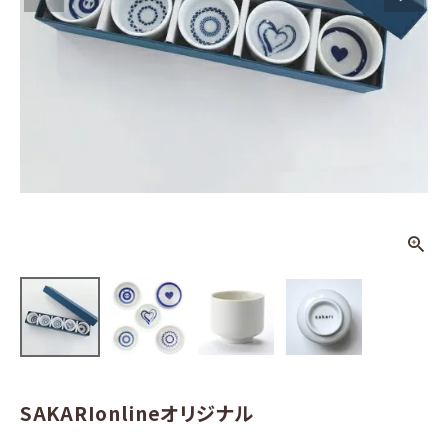
口 5個セット
（ハート）
¥
1,980
(税込)
日本酒
その他お酒
酒器
ギフト
食品
グッズ
SAKARIonlineオリジナル
化粧品