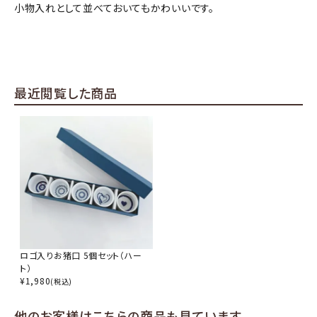
小物入れとして並べておいてもかわいいです。
close
キーワードから探す
search
酒質
最近閲覧した商品
濃淡度
甘辛度
アルコール度数
ロゴ入りお猪口 5個セット（ハー
ト）
精米歩合
¥
1,980
(税込)
他のお客様はこちらの商品も見ています