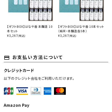
【ギフトBOX】はなや香 本醸造 10
【ギフトBOX】はなや香 10本セット
本セット
（純米・本醸造各5本）
¥
3,267
¥
3,267
(税込)
(税込)
お支払い方法について
payment
クレジットカード
以下のクレジット会社をご利用いただけます。
Amazon Pay