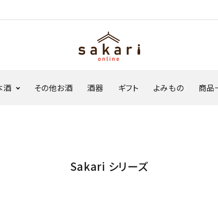
本酒
その他お酒
酒器
ギフト
よみもの
商品
ジャパンソーダ
生原酒ボトル缶
Sakariシリーズ
限定商品・セット
Sakari シリーズ