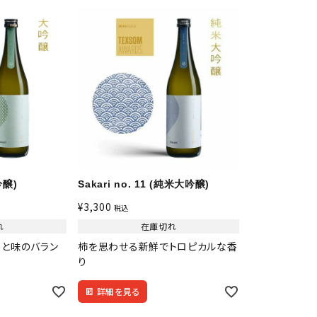
す
濃淡度
甘辛度
吟醸)
Sakari no. 11 (純米大吟醸)
¥
3,300
税込
精米歩合
れ
在庫切れ
あと味のバラン
柿を思わせる新鮮でトロピカルな香
り
詳細を見る
円 ～