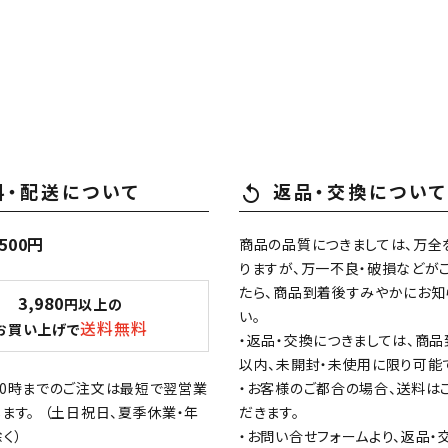
検索
料・配送について
返品・交換について
replay
500円
商品の品質につきましては、万全
りますが、万一不良・破損などが
たら、商品到着後すみやかにお知
3,980
円以上の
い。
送料無料
お買い上げで
・返品・交換につきましては、商品
以内、未開封・未使用に限り可能
10時までのご注文は最短で翌営業
・お客様のご都合の場合、送料は
ます。 （土日祝日、夏季休業・年
だきます。
く）
・お問い合せフォームより、返品・