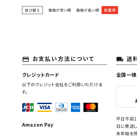
並び替え
価格が安い順
価格が高い順
新着順
お支払い方法について
送
payment
local_shipping
クレジットカード
全国一律
以下のクレジット会社をご利用いただけま
す。
平日午前
Amazon Pay
日に発送し
末年始を除