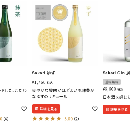
Sakari ゆず
Sakari Gin
¥
1,760
送料無料
税込
¥
6,600
税込
ンドした、こだわ
爽やかな酸味がほどよい風味豊か
なゆずのリキュール
日本酒を感じ
詳細を見る
詳細を見る
00
（4）
5.00
（2）