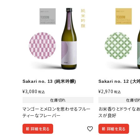
meeting_room
person
ログイン
会員登録
キーワードから探
酒質
Sakari no. 13 (純米吟醸)
Sakari no. 12 (大
¥
3,080
¥
2,970
税込
税込
アルコール度数
在庫切れ
在庫切
マンゴーとメロンを思わせるフルー
お米香りとドライな
ティーなフレーバー
スが良好
価格から探す
詳細を見る
詳細を見る