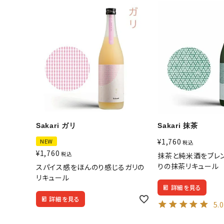
その他お酒
酒器
ギフト
食品
グッズ
Sakari ガリ
Sakari 抹茶
化粧品
¥
1,760
NEW
税込
¥
1,760
コンテンツ
税込
抹茶と純米酒をブレ
りの抹茶リキュール
スパイス感をほんのり感じるガリの
リキュール
INFORMATION
詳細を見る
詳細を見る
5.
ACCOUNT MENU
ようこそ ゲスト 様