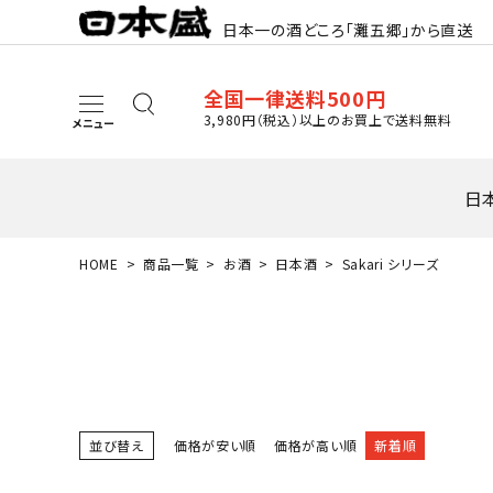
日本一の酒どころ「灘五郷」から直送
全国一律送料500円
3,980円（税込）以上のお買上で送料無料
メニュー
日
HOME
商品一覧
お酒
日本酒
Sakari シリーズ
search
日本酒
並び替え
価格が安い順
価格が高い順
新着順