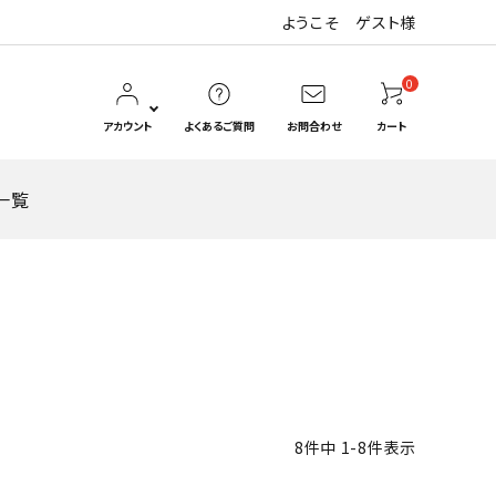
ようこそ ゲスト様
0
アカウント
よくあるご質問
お問合わせ
カート
一覧
Hanaya_ka＊はなや香
惣花（そうはな）
瓶容器
紙パック
8
件中
1
-
8
件表示