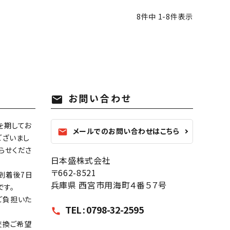
8
件中
1
-
8
件表示
お問い合わせ
mail
を期してお
メールでのお問い合わせはこちら
mail
ございまし
らせくださ
日本盛株式会社
〒662-8521
到着後7日
兵庫県 西宮市用海町４番５７号
です。
ご負担いた
TEL : 0798-32-2595
call
交換ご希望