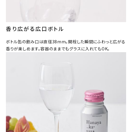
香り広がる広口ボトル
close
ボトル缶の飲み口は直径38mm。開栓した瞬間にふわっと広がる
キーワードから探す
香りが楽しめます。容器のままでもグラスに入れてもOK。
search
酒質
濃淡度
甘辛度
アルコール度数