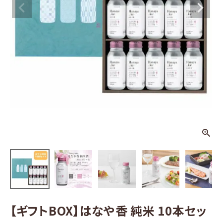
はなや香 純
米 10本セッ
ト
¥
3,267
(税込)
日本酒
その他お酒
酒器
ギフト
食品
グッズ
【ギフトBOX】はなや香 純米 10本セッ
化粧品