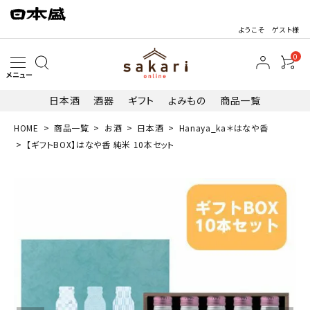
ようこそ ゲスト様
0
メニュー
日本酒
酒器
ギフト
よみもの
商品一覧
HOME
商品一覧
お酒
日本酒
Hanaya_ka＊はなや香
search
【ギフトBOX】はなや香 純米 10本セット
最近閲覧した商品
【ギフトBOX】