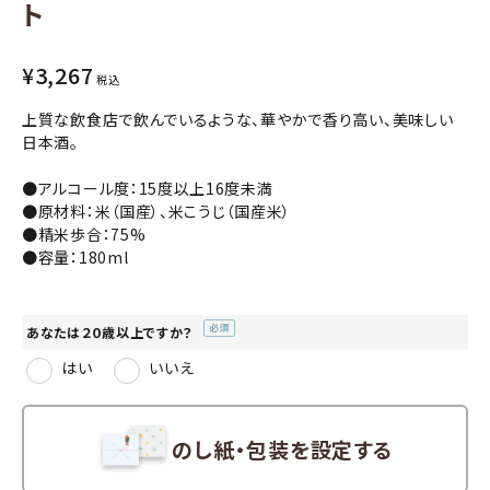
ト
コンテンツ
¥
3,267
税込
INFORMATION
上質な飲食店で飲んでいるような、華やかで香り高い、美味しい
日本酒。
ACCOUNT MENU
●アルコール度：15度以上16度未満
ようこそ ゲスト 様
●原材料：米（国産）、米こうじ（国産米）
●精米歩合：75%
meeting_room
person
ログイン
会員登録
●容量：180ml
あなたは２０歳以上ですか？
(必
はい
いいえ
須)
のし紙・包装を設定する