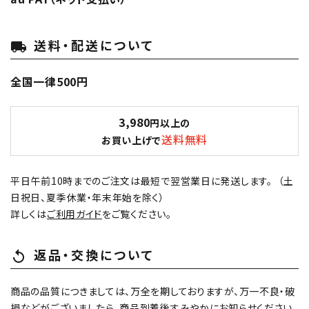
送料・配送について
local_shipping
全国一律500円
3,980
円以上の
送料無料
お買い上げで
平日午前10時までのご注文は最短で翌営業日に発送します。 （土
日祝日、夏季休業・年末年始を除く）
詳しくは
ご利用ガイド
をご覧ください。
返品・交換について
replay
商品の品質につきましては、万全を期しておりますが、万一不良・破
損などがございましたら、商品到着後すみやかにお知らせください。