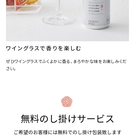
精米歩合
価格から探す
円 ～
円
ワイングラスで香りを楽しむ
検索
ぜひワイングラスでふくよかに香る、まろやかな味をお楽しみくだ
さい。