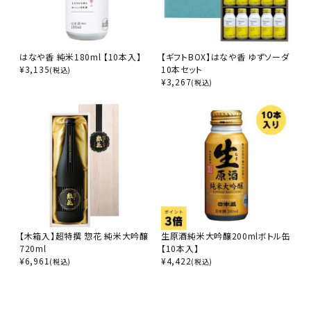
はなや香 純米180ml 【10本入】
【ギフトBOX】はなや香 ゆずソーダ
¥
3,135
10本セット
(税込)
¥
3,267
(税込)
【木箱入】超特撰 惣花 純米大吟醸
生原酒純米大吟醸200mlボトル缶
720ml
【10本入】
¥
6,961
¥
4,422
(税込)
(税込)