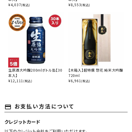
精米歩合
¥
4,037
¥
8,553
(税込)
(税込)
価格から探す
円 ～
円
検索
生原酒大吟醸200mlボトル缶【30
【木箱入】超特撰 惣花 純米大吟醸
本入】
720ml
¥
12,111
¥
6,961
(税込)
(税込)
お支払い方法について
payment
クレジットカード
以下のクレジット会社をご利用いただけます。