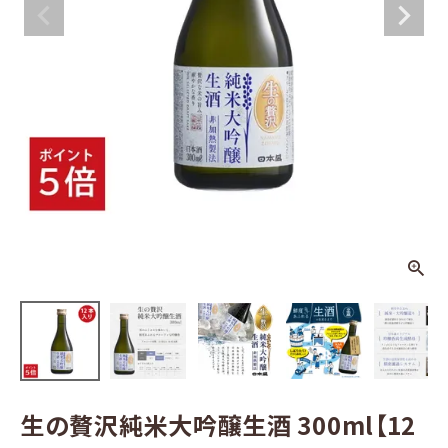
米大吟醸生
酒 300ml【1
2本入】
¥
7,484
(税込)
日本酒
その他お酒
酒器
ギフト
食品
グッズ
生の贅沢純米大吟醸生酒 300ml【12
化粧品