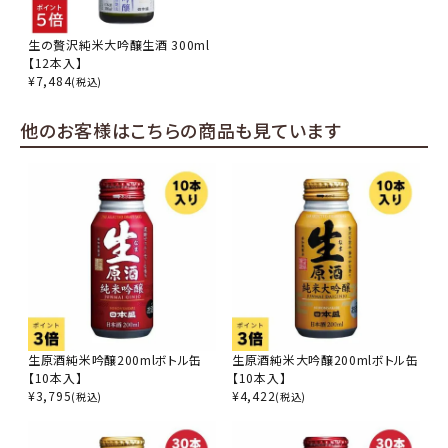
生の贅沢純米大吟醸生酒 300ml
【12本入】
¥
7,484
(税込)
他のお客様はこちらの商品も見ています
生原酒純米吟醸200mlボトル缶
生原酒純米大吟醸200mlボトル缶
【10本入】
【10本入】
¥
3,795
¥
4,422
(税込)
(税込)