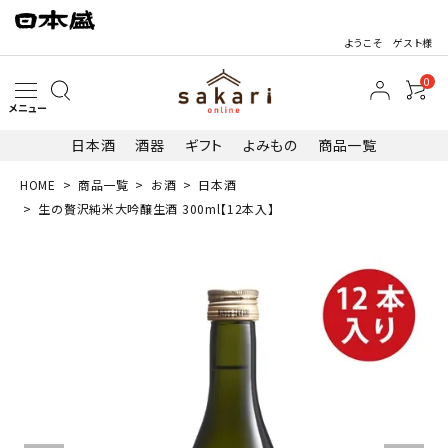
ようこそ ゲスト様
0
メニュー
日本酒
酒器
ギフト
よみもの
商品一覧
HOME
商品一覧
お酒
日本酒
search
生の贅沢純米大吟醸生酒 300ml【12本入】
最近閲覧した商品
生の贅沢純