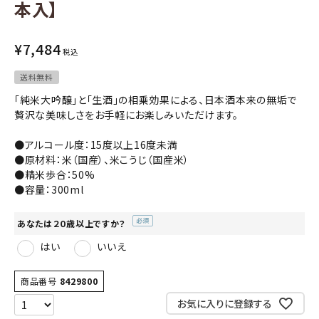
本入】
コンテンツ
¥
7,484
税込
INFORMATION
送料無料
「純米大吟醸」と「生酒」の相乗効果による、日本酒本来の無垢で
ACCOUNT MENU
贅沢な美味しさをお手軽にお楽しみいただけます。
ようこそ ゲスト 様
●アルコール度：15度以上16度未満
meeting_room
●原材料：米（国産）、米こうじ（国産米）
person
ログイン
会員登録
●精米歩合：50%
●容量：300ml
あなたは２０歳以上ですか？
(必
はい
いいえ
須)
商品番号
8429800
お気に入りに登録する