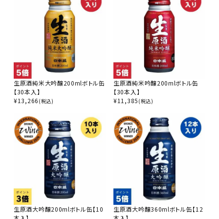
close
キーワードから探す
search
生原酒純米大吟醸200mlボトル缶
生原酒純米吟醸200mlボトル缶
酒質
【30本入】
【30本入】
¥
13,266
¥
11,385
(税込)
(税込)
濃淡度
甘辛度
アルコール度数
生原酒大吟醸200mlボトル缶【10
生原酒大吟醸360mlボトル缶【12
本入】
本入】