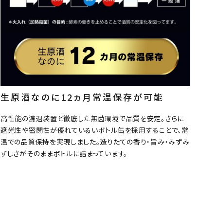
生原酒なのに12ヵ月常温保存が可能
高性能の濾過装置と徹底した無菌環境で品質を安定。さらに
close
遮光性や密閉性が優れているいボトル缶を採用することで、常
温での品質保持を実現しました。造りたての香り・旨み・みずみ
ずしさがそのままボトルに詰まっています。
search