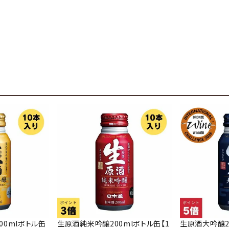
00mlボトル缶
生原酒純米吟醸200mlボトル缶【1
生原酒大吟醸20