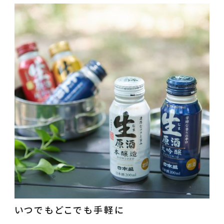
精米歩合
円 ～
検索
いつでもどこでも手軽に