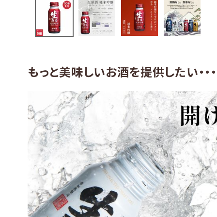
グッズ
化粧品
コンテンツ
もっと美味しいお酒を提供したい・・
INFORMATION
ACCOUNT MENU
ようこそ ゲスト 様
meeting_room
person
ログイン
会員登録