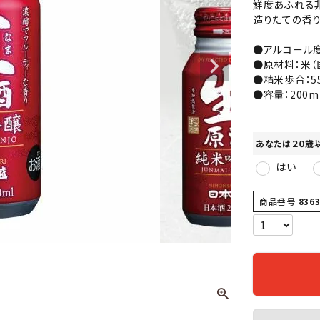
鮮度あふれる
造りたての香り
●アルコール度
●原材料：米（
●精米歩合：5
●容量：200m
あなたは２０歳
はい
商品番号
836