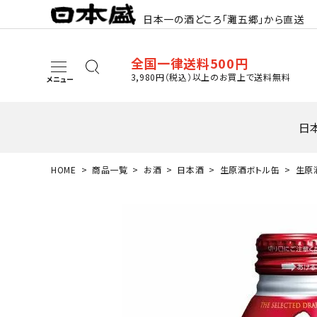
日本一の酒どころ「灘五郷」から直送
全国一律送料500円
3,980円（税込）以上のお買上で送料無料
メニュー
日
HOME
商品一覧
お酒
日本酒
生原酒ボトル缶
生原酒
search
最近閲覧した商品