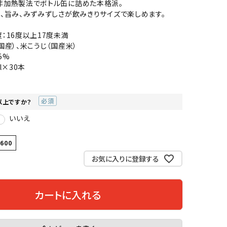
非加熱製法でボトル缶に詰めた本格派。
、旨み、みずみずしさが飲みきりサイズで楽しめます。
：16度以上17度未満
国産）、米こうじ（国産米）
5%
l×30本
以上ですか？
(必
いいえ
須)
3600
お気に入りに登録する
カートに入れる