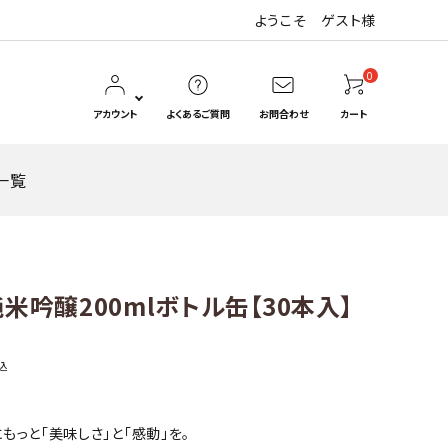
ようこそ ゲスト様
0
アカウント
よくあるご質問
お問合わせ
カート
一覧
Hanaya_ka＊はなや香
惣花（そうはな）
米吟醸200mlボトル缶【30本入】
瓶容器
紙パック
込
もっと「美味しさ」と「感動」を。