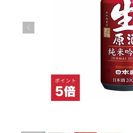
生原酒純米
吟醸200m
lボトル缶
【30本入】
¥
11,385
(税込)
日本酒
その他お酒
酒器
ギフト
食品