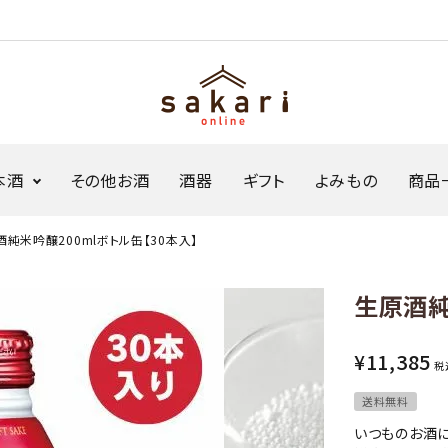
本酒
その他お酒
酒器
ギフト
よみもの
商品
純米吟醸200mlボトル缶【30本入】
ジャパンソーダ
生原酒ボトル缶
生原酒純
Sakariシリーズ
限定商品・セット
¥
11,385
税
送料無料
いつものお酒に