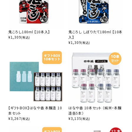
鬼ころし180ml 【10本入】
鬼ころし しぼりたて180ml 【10本
¥
1,309
入】
(税込)
¥
1,309
(税込)
【ギフトBOX】はなや香 本醸造 10
はなや香 10本セット （純米・本醸
本セット
造各5本）
¥
3,267
¥
3,135
(税込)
(税込)