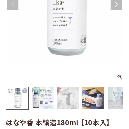
醸造180ml
【10本入】
¥
3,135
(税込)
日本酒
その他お酒
酒器
ギフト
食品
グッズ
はなや香 本醸造180ml 【10本入】
化粧品