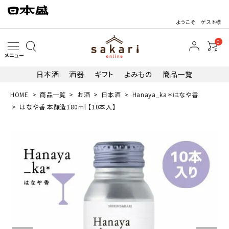
ようこそ ゲスト様
0
メニュー
日本酒
酒器
ギフト
よみもの
商品一覧
HOME
商品一覧
お酒
日本酒
Hanaya_ka＊はなや香
search
はなや香 本醸造180ml 【10本入】
最近閲覧した商品
はなや香 本