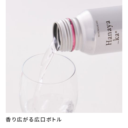
close
キーワードから探す
search
酒質
濃淡度
甘辛度
アルコール度数
香り広がる広口ボトル
精米歩合