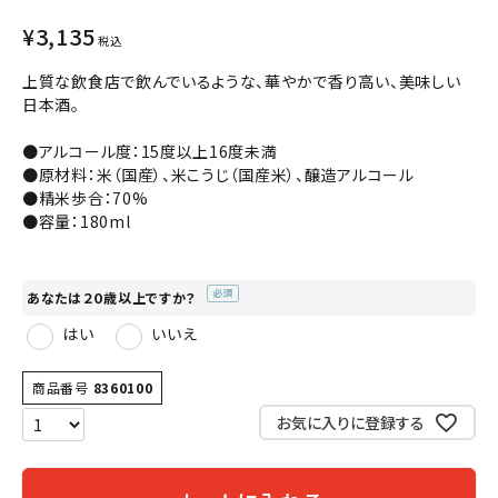
¥
3,135
コンテンツ
税込
上質な飲食店で飲んでいるような、華やかで香り高い、美味しい
INFORMATION
日本酒。
ACCOUNT MENU
●アルコール度：15度以上16度未満
ようこそ ゲスト 様
●原材料：米（国産）、米こうじ（国産米）、醸造アルコール
●精米歩合：70%
●容量：180ml
meeting_room
person
ログイン
会員登録
あなたは２０歳以上ですか？
(必
はい
いいえ
須)
商品番号
8360100
お気に入りに登録する