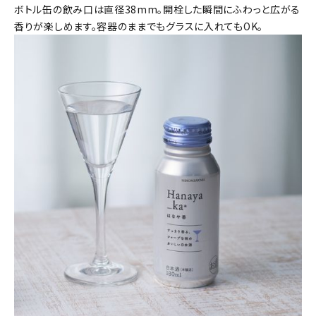
ボトル缶の飲み口は直径38mm。開栓した瞬間にふわっと広がる
香りが楽しめます。容器のままでもグラスに入れてもOK。
価格から探す
円 ～
円
検索