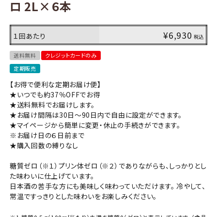
ロ 2L×６本
コンテンツ
¥
6,930
１回あたり
税込
INFORMATION
送料無料
クレジットカードのみ
定期販売
ACCOUNT MENU
ようこそ ゲスト 様
【お得で便利な定期お届け便】
★いつでも約37％OFFでお得
★送料無料でお届けします。
meeting_room
person
ログイン
会員登録
★お届け間隔は30日～90日内で自由に設定ができます。
★マイページから簡単に変更・休止の手続きができます。
※お届け日の６日前まで
★購入回数の縛りなし
糖質ゼロ（※１）プリン体ゼロ（※２）でありながらも、しっかりとし
た味わいに仕上げています。
日本酒の苦手な方にも美味しく味わっていただけます。 冷やして、
常温ですっきりとした味わいをお楽しみください。