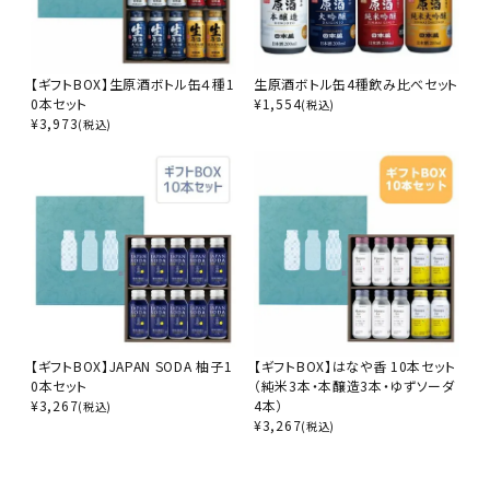
【ギフトBOX】生原酒ボトル缶４種1
生原酒ボトル缶4種飲み比べセット
0本セット
¥
1,554
(税込)
¥
3,973
(税込)
【ギフトBOX】JAPAN SODA 柚子1
【ギフトBOX】はなや香 10本セット
0本セット
（純米3本・本醸造3本・ゆずソーダ
¥
3,267
4本）
(税込)
¥
3,267
(税込)