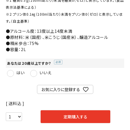
※1 糖質0.5ｇ（100ml当たり）未満を糖質0（ゼロ）と表示しています。（食品
表示法基準による）
※2 プリン体0.1㎎（100ml当たり）未満をプリン体0（ゼロ）と表示していま
す。（自主基準）
●アルコール度：13度以上14度未満
●原材料：米（国産）、米こうじ（国産米）、醸造アルコール
●精米歩合：75%
●容量：2L
あなたは２０歳以上ですか？
(必
はい
いいえ
須)
お気に入りに登録する
送料込
定期購入する