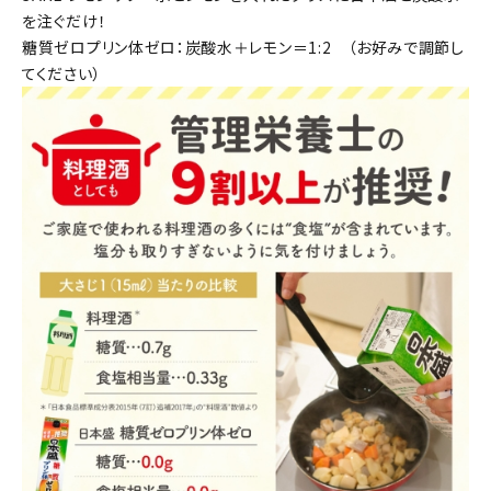
を注ぐだけ！
糖質ゼロプリン体ゼロ：炭酸水＋レモン＝1:2 （お好みで調節し
てください）
close
キーワードから探す
search
酒質
濃淡度
甘辛度
アルコール度数