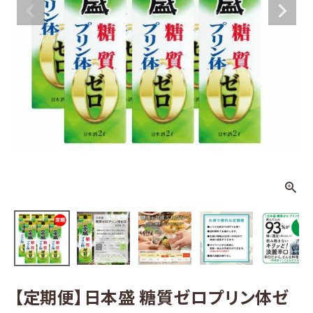
本盛 糖質ゼ
ロプリン体ゼ
ロ 2L×６本
¥
6,930
(税込)
日本酒
その他お酒
酒器
ギフト
食品
グッズ
【定期便】日本盛 糖質ゼロプリン体ゼ
化粧品