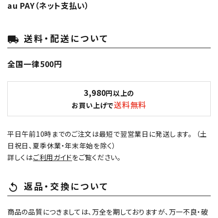
au PAY（ネット支払い）
送料・配送について
local_shipping
全国一律500円
3,980
円以上の
送料無料
お買い上げで
平日午前10時までのご注文は最短で翌営業日に発送します。 （土
日祝日、夏季休業・年末年始を除く）
詳しくは
ご利用ガイド
をご覧ください。
返品・交換について
replay
商品の品質につきましては、万全を期しておりますが、万一不良・破