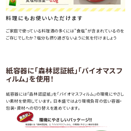
料理にもお使いいただけます
精米歩合
ご家庭で使っている料理酒の多くには”食塩”が含まれているのを
価格から探す
ご存じでしたか？塩分も摂り過ぎないように気を付けましょう
円 ～
円
検索
紙容器に「森林認証紙」「バイオマスフ
ィルム」を使用！
紙容器には「森林認証紙」を「バイオマスフィルム」の環境にやさし
い素材を使用しています。 日本盛ではより環境負荷の低い容器・
包装・資材への切り替えを進めています。