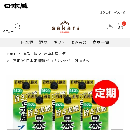
ようこそ ゲスト様
0
メニュー
日本酒
酒器
ギフト
よみもの
商品一覧
HOME
商品一覧
定期お届け便
search
【定期便】日本盛 糖質ゼロプリン体ゼロ 2L×６本
最近閲覧した商品
【定期便】日