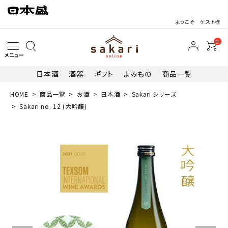
ようこそ ゲスト様
0
メニュー
日本酒
酒器
ギフト
よみもの
商品一覧
HOME
商品一覧
お酒
日本酒
Sakari シリーズ
search
Sakari no. 12 (大吟醸)
最近閲覧した商品
Sakari no. 1