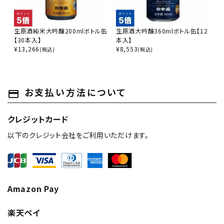
生原酒純米大吟醸200mlボトル缶
生原酒大吟醸360mlボトル缶【12
【30本入】
本入】
¥
13,266
¥
8,553
(税込)
(税込)
お支払い方法について
payment
クレジットカード
以下のクレジット会社をご利用いただけます。
Amazon Pay
楽天ペイ