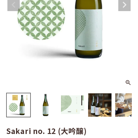
2 (大吟醸)
¥
2,970
(税込)
日本酒
その他お酒
酒器
ギフト
食品
グッズ
化粧品
Sakari no. 12 (大吟醸)