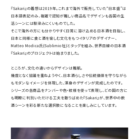
『Sakari』の着想は2019年。これまで海外で販売していた“日本盛”は
日本語表記のみ、複雑で認知が難しい商品名でデザインも各国の生
活シーンには馴染みにくいものでした。
そこで海外の方にも分かりやすく日常に溶け込める日本酒を目指し、
日本と同様に食と酒を愉しむ文化をもつイタリアのデザイナー、
Matteo Modica氏(Sublimio社)とタッグを組み、世界目線の日本酒
『Sakari』のプロジェクトは始まりました。
ところが、文化の違いからデザインは難航。
幾度となく協議を重ねようやく、日本酒らしさや伝統価値を守りながら
もモダンなイメージを体現した、渾身のデザインが完成したのです。
シリーズの各商品をナンバーや色・紋様を使って表現し、どの国の方に
も明瞭に判別いただける工夫を散りばめた『Sakari』が、世界中の飲
酒シーンを彩る新たな選択肢になることを楽しみにしています。