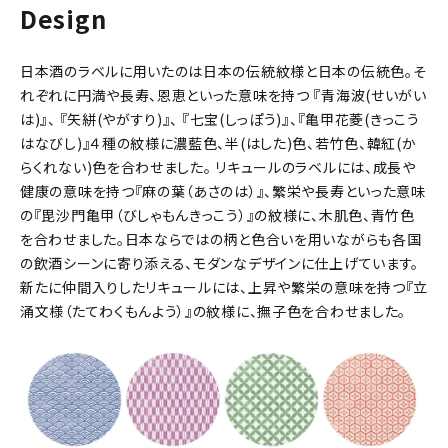
Design
日本酒のラベルに用いたのは日本の伝統紋様と日本の伝統色。そ
れぞれに円満や長寿、恩恵といった意味を持つ 『青海波(せいがい
は)』、 『矢絣(やがすり)』、 『七宝(しっぽう)』、『亀甲花菱(きっこう
はなびし)』４種の紋様に濃藍色、半(はした)色、若竹色、韓紅(か
らくれない)色を合わせました。 リキュールのラベルには、成長や
健康の意味を持つ『麻の葉（あさのは）』、繁栄や長寿といった意味
の『毘沙門亀甲（びしゃもんきっこう）』の紋様に、木肌色、青竹色
を合わせました。日本ならではの柄と色合いを用いながらも各国
の飲酒シーンに寄り添える、モダンなデザインに仕上げています。
新たに仲間入りしたリキュールには、上昇や繁栄の意味を持つ『立
涌文様（たてわくもんよう）』の紋様に、撫子色を合わせました。