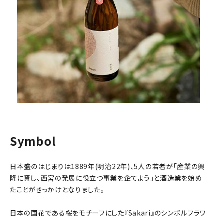
close
キーワードから探す
Symbol
search
酒質
日本盛のはじまりは1889年(明治22年)、5人の若者が「産業の興
隆に資し、西宮の発展に役立つ事業を企てよう」と酒造業を始め
濃淡度
たことがきっかけとなりました。
日本の国花である桜をモチーフにした『Sakari』のシンボルフラワ