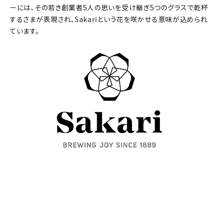
甘辛度
ーには、その若き創業者5人の思いを受け継ぎ5つのグラスで乾杯
するさまが表現され、Sakariという花を咲かせる意味が込められ
ています。
アルコール度数
精米歩合
価格から探す
円 ～
円
検索