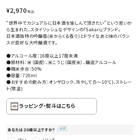
コンテンツ
¥
2,970
税込
INFORMATION
“世界中でカジュアルに日本酒を愉しんで頂きたい”という思いか
ら生まれた、スタイリッシュなデザインの『Sakari』ブランド。
ACCOUNT MENU
日本酒独特の吟醸香(米からくる香り)とドライなあと味のバラン
スが良好な大吟醸酒です。
ようこそ ゲスト 様
●アルコール度：16度以上17度未満
meeting_room
person
ログイン
会員登録
●原材料：米（国産）、米こうじ（国産米）、醸造アルコール
●精米歩合：50%
●容量：720ml
●おすすめの飲み方：オンザロック、冷やして(5～10℃)、ストレー
ト(常温)
ラッピング・熨斗はこちら
あなたは２０歳以上ですか？
(必
はい
いいえ