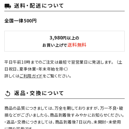
送料・配送について
local_shipping
全国一律500円
3,980
円以上の
送料無料
お買い上げで
平日午前10時までのご注文は最短で翌営業日に発送します。 （土
日祝日、夏季休業・年末年始を除く）
詳しくは
ご利用ガイド
をご覧ください。
返品・交換について
replay
商品の品質につきましては、万全を期しておりますが、万一不良・破
損などがございましたら、商品到着後すみやかにお知らせください。
・返品・交換につきましては、商品到着後7日以内、未開封・未使用
に限り可能です。