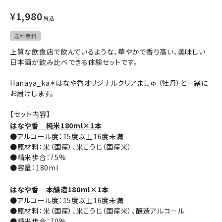
¥
1,980
コンテンツ
税込
送料無料
INFORMATION
上質な飲食店で飲んでいるような、華やかで香り高い、美味しい
日本酒が飲み比べできる体験セットです。
ACCOUNT MENU
ようこそ ゲスト 様
Hanaya_ka＊はなや香オリジナルクリアましゅ （牡丹）と一緒に
お届けします。
meeting_room
person
ログイン
会員登録
【セット内容】
はなや香 純米180ml×1本
●アルコール度：15度以上16度未満
●原材料：米（国産）、米こうじ（国産米）
●精米歩合：75%
●容量：180ml
はなや香 本醸造180ml×1本
●アルコール度：15度以上16度未満
●原材料：米（国産）、米こうじ（国産米）、醸造アルコール
●精米歩合：70%