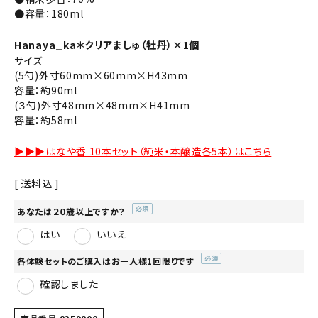
●容量：180ml
Hanaya_ka＊クリアましゅ（牡丹）×1個
サイズ
(5勺)外寸60mm×60mm×H43mm
容量：約90ml
(３勺)外寸48mm×48mm×H41mm
容量：約58ml
▶▶▶はなや香 10本セット（純米・本醸造各5本）はこちら
送料込
あなたは２０歳以上ですか？
(必
はい
いいえ
須)
各体験セットのご購入はお一人様1回限りです
(必
確認しました
須)