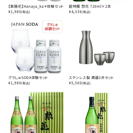
【紫陽花】Hanaya_ka＊体験セット
超特撰 惣花 720ml×2本
¥
1,980
¥
4,336
(税込)
(税込)
グラしゅSODA体験セット
ステンレス製 酒器3点セット
¥
1,980
¥
5,500
(税込)
(税込)