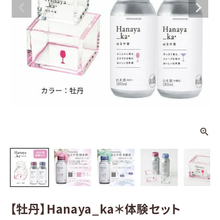
ya_ka＊体験
セット
¥
1,980
(税込)
日本酒
その他お酒
酒器
ギフト
食品
グッズ
【牡丹】Hanaya_ka＊体験セット
化粧品