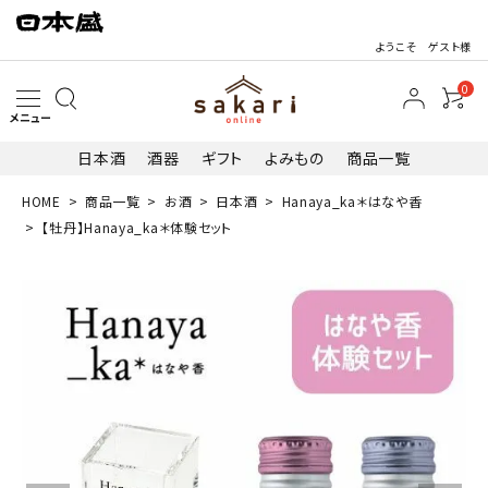
ようこそ ゲスト様
0
メニュー
日本酒
酒器
ギフト
よみもの
商品一覧
HOME
商品一覧
お酒
日本酒
Hanaya_ka＊はなや香
search
【牡丹】Hanaya_ka＊体験セット
最近閲覧した商品
【牡丹】Hana