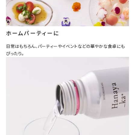
ホームパーティーに
close
キーワードから探す
日常はもちろん、パーティーやイベントなどの華やかな食卓にも
ぴったり。
search
酒質
濃淡度
甘辛度
アルコール度数