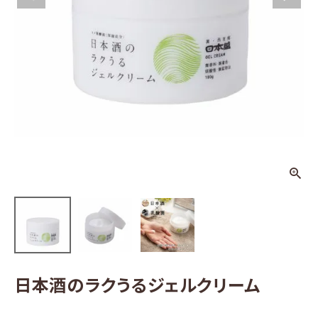
うるジェルク
リーム
¥
1,100
(税込)
日本酒
その他お酒
酒器
ギフト
食品
グッズ
日本酒のラクうるジェルクリーム
化粧品