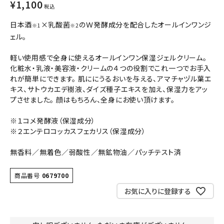
¥
1,100
税込
コンテンツ
日本酒
×乳酸菌
のＷ発酵成分を配合したオールインワンジ
※1
※2
ェル。
INFORMATION
軽い使用感で全身に使えるオールインワン保湿ジェルクリーム。
ACCOUNT MENU
化粧水・乳液・美容液・クリームの４つの役割でこれ一つでお手入
ようこそ ゲスト 様
れが簡単にできます。 肌ににうるおいを与える、アマチャヅル葉エ
キス、サトウカエデ樹液、ダイズ種子エキスを加え、保湿力をアッ
プさせました。 顔はもちろん、全身にお使い頂けます。
meeting_room
person
ログイン
会員登録
※１コメ発酵液（保湿成分）
※２エンテロコッカスフェカリス（保湿成分）
無香料／無着色／弱酸性／無鉱物油／パッチテスト済
商品番号
0679700
お気に入りに登録する