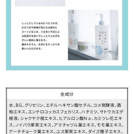
close
全成分
キーワードから探す
水、BG、グリセリン、エチルヘキサン酸セチル、コメ発酵液、酒
search
粕エキス、エンテロコッカスフェカリス、ハチミツ、サトウカエデ
樹液、シャクヤク根エキス、ヒアルロン酸Ｎａ、カミツレ花エキ
酒質
ス、ノイバラ果実エキス、アマチャヅル葉エキス、モモ葉エキス、
アーチチョーク葉エキス、ユズ果実エキス、ダイズ種子エキス、