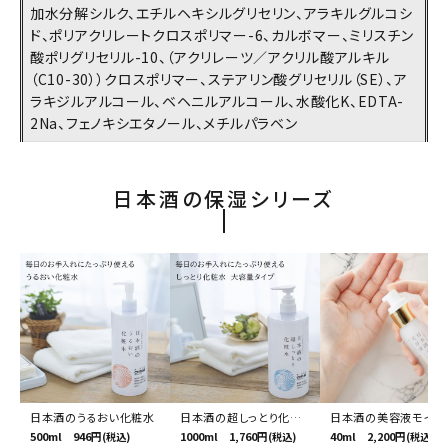
加水分解シルク、エチルヘキシルグリセリン、アラキルグルコシ
濃淡度
ド、ポリアクリレートクロスポリマー-6、カルボマー、ミリスチン
酸ポリグリセリル-10、（アクリレーツ／アクリル酸アルキル
（C10-30））クロスポリマー、ステアリン酸グリセリル（SE）、ア
甘辛度
ラキジルアルコール、ベヘニルアルコール、水酸化K、EDTA-
2Na、フェノキシエタノール、メチルパラベン
アルコール度数
日本酒の保湿シリーズ
精米歩合
価格から探す
円 ～
円
検索
日本酒のうるおい化粧水
日本酒の超しっとり化粧
日本酒の美容液モイス
500ml 946円
水
1000ml 1,760円
40ml 2,200円
(税込)
(税込)
(税込)