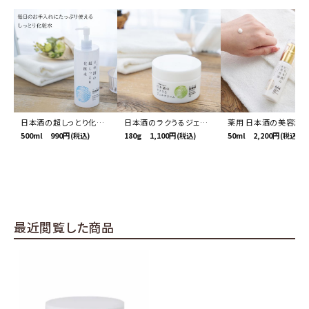
日本酒の超しっとり化粧
日本酒のラクうるジェル
薬用 日本酒の美容液 
水
500ml 990円
クリーム
180g 1,100円
ライトリンクル
50ml 2,200円
(税込)
(税込)
(税込)
最近閲覧した商品