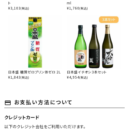
ト
ml
¥
3,103
¥
1,760
(税込)
(税込)
日本盛 糖質ゼロプリン体ゼロ 2L
日本盛イチオシ３本セット
¥
1,843
¥
4,954
(税込)
(税込)
お支払い方法について
payment
クレジットカード
以下のクレジット会社をご利用いただけます。